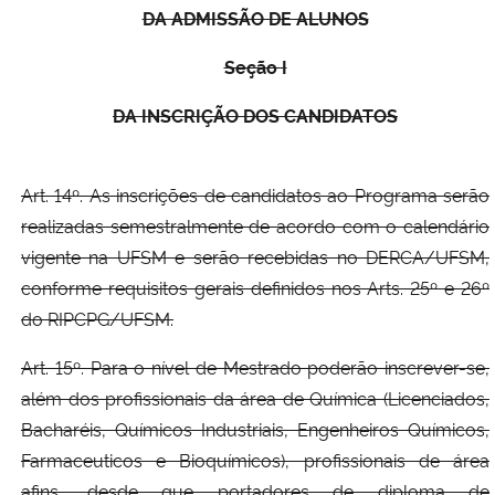
DA ADMISSÃO DE ALUNOS
Seção I
DA INSCRIÇÃO DOS CANDIDATOS
Art. 14º. As inscrições de candidatos ao Programa serão
realizadas semestralmente de acordo com o calendário
vigente na UFSM e serão recebidas no DERCA/UFSM,
conforme requisitos gerais definidos nos Arts. 25º e 26º
do RIPCPG/UFSM.
Art. 15º. Para o nível de Mestrado poderão inscrever-se,
além dos profissionais da área de Química (Licenciados,
Bacharéis, Químicos Industriais, Engenheiros Químicos,
Farmaceuticos e Bioquímicos), profissionais de área
afins, desde que portadores de diploma de