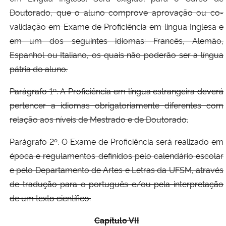
Doutorado, que o aluno comprove aprovação ou co-
validação em Exame de Proficiência em lingua Inglesa e
em um dos seguintes idiomas: Francês, Alemão,
Espanhol ou Italiano, os quais não poderão ser a língua
pátria do aluno.
Parágrafo 1º. A Proficiência em língua estrangeira deverá
pertencer a idiomas obrigatoriamente diferentes com
relação aos níveis de Mestrado e de Doutorado.
Parágrafo 2º. O Exame de Proficiência será realizado em
época e regulamentos definidos pelo calendário escolar
e pelo Departamento de Artes e Letras da UFSM, através
de tradução para o português e/ou pela interpretação
de um texto científico.
Capítulo VII