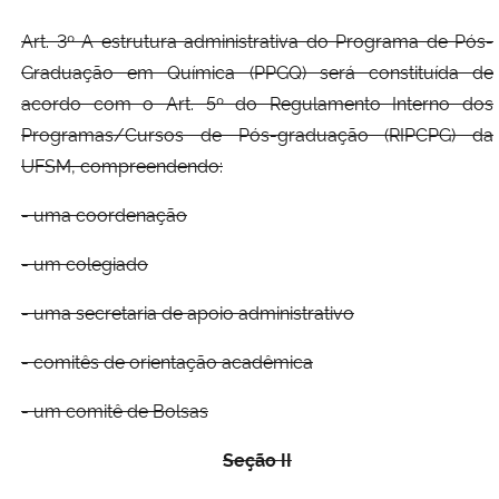
Art. 3º A estrutura administrativa do Programa de Pós-
Graduação em Química (PPGQ) será constituída de
acordo com o Art. 5º do Regulamento Interno dos
Programas/Cursos de Pós-graduação (RIPCPG) da
UFSM, compreendendo:
- uma coordenação
- um colegiado
- uma secretaria de apoio administrativo
- comitês de orientação acadêmica
- um comitê de Bolsas
Seção II