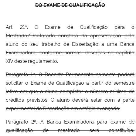
DO EXAME DE QUALIFICAÇÃO
Art. 21º. O Exame de Qualificação para o
Mestrado/Doutorado constará da apresentação pelo
aluno do seu trabalho de Dissertação a uma Banca
Examinadora, conforme normas descritas no capítulo
XIV deste regulamento.
Parágrafo 1º. O Docente Permanente somente poderá
solicitar o Exame de Qualificação a partir do semestre
letivo em que o aluno completar o número mínimo de
créditos previstos. O aluno deverá estar com a parte
experimental da Dissertação em estágio avançado.
Parágrafo 2º. A Banca Examinadora para exame de
qualificação de mestrado será constituída,