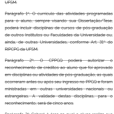
UFSM.
Parágrafo 1º. O currículo das atividades programadas
para o aluno, sempre visando sua Dissertação/Tese,
poderá incluir disciplinas de cursos de pós-graduação
de outros Institutos ou Faculdades da Universidade ou,
ainda, de outras Universidades, conforme Art. 31º do
RIPCPG da UFSM.
Parágrafo 2º. O CPPGQ poderá autorizar o
reconhecimento de créditos ao aluno que foi aprovado
em disciplinas ou atividades de pós-graduação, as quais
ocorreram antes ou após seu ingresso no PPGQ e foram
ministradas em outras universidades nacionais ou
estrangeiras. A validade destas disciplinas, para o
reconhecimento, será de cinco anos.