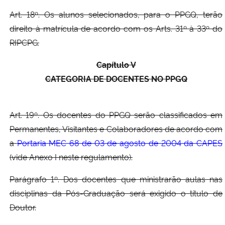
Art. 18º. Os alunos selecionados, para o PPGQ, terão
direito à matrícula de acordo com os Arts. 31º à 33º do
RIPCPG.
Capítulo V
CATEGORIA DE DOCENTES NO PPGQ
Art. 19º. Os docentes do PPGQ serão classificados em
Permanentes, Visitantes e Colaboradores de acordo com
a
Portaria MEC 68 de 03 de agosto de 2004 da CAPES
(vide Anexo I neste regulamento).
Parágrafo 1º. Dos docentes que ministrarão aulas nas
disciplinas da Pós-Graduação será exigido o título de
Doutor.