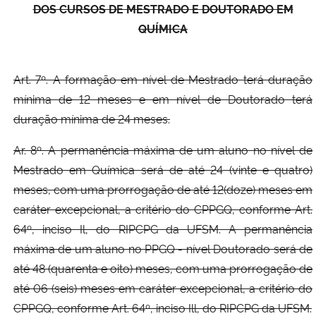
DOS CURSOS DE MESTRADO E DOUTORADO EM
QUÍMICA
Art. 7º. A formação em nível de Mestrado terá duração
mínima de 12 meses e em nível de Doutorado terá
duração mínima de 24 meses.
Ar. 8º. A permanência máxima de um aluno no nível de
Mestrado em Química será de até 24 (vinte e quatro)
meses, com uma prorrogação de até 12(doze) meses em
caráter excepcional, a critério do CPPGQ, conforme Art.
64º, inciso Il, do RIPCPG da UFSM. A permanência
máxima de um aluno no PPGQ - nível Doutorado será de
até 48 (quarenta e oito) meses, com uma prorrogação de
até 06 (seis) meses em caráter excepcional, a critério do
CPPGQ, conforme Art. 64º, inciso Ill, do RIPCPG da UFSM.