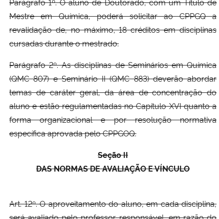
Parágrafo 1º. O aluno de Doutorado, com um Título de
Mestre em Química, poderá solicitar ao CPPGQ a
revalidação de, no máximo, 18 créditos em disciplinas
cursadas durante o mestrado.
Parágrafo 2º. As disciplinas de Seminários em Química
(QMC 807) e Seminário II (QMC 883) deverão abordar
temas de caráter geral, da área de concentração do
aluno e estão regulamentadas no Capítulo XVI quanto a
forma organizacional e por resolução normativa
específica aprovada pelo CPPGOQ.
Seção II
DAS NORMAS DE AVALIAÇÃO E VÍNCULO
Art. 12º. O aproveitamento do aluno, em cada disciplina,
será avaliado pelo professor responsável, em razão do