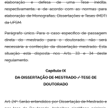
elaboração e defesa de uma Tese inédita,
respectivamente, e de acordo com as normas para
elaboração de Monografias, Dissertações e Teses (MDT)
da UFSM.
Parágrafo único. Para o caso específico de passagem
direta do mestrado para o doutorado, não será
necessária a confecção da dissertação mestrado. Esta
situação está disposta nos Arts. 33 e 34 deste
regulamento.
Capítulo IX
DA DISSERTAÇÃO DE MESTRADO / TESE DE
DOUTORADO
Art. 24º. Serão entendidos por Dissertação de Mestrado e