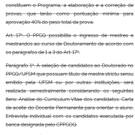
constituem o Programa, a elaboração e a correção de
provas, que terão como pontuação mínima para
aprovação 40% do peso total da prova.
Art. 17º. O PPGQ possibilita o ingresso de mestres e
mestrandos ao curso de Doutoramento de acordo com
os parágrafos de 1 a 3 do Art. 17º.
Parágrafo 1º. A seleção de candidatos ao Doutorado no
PPGQ/UFSM que possuam título de mestre strictu sensu
emitido pela UFSM ou por outras instituições, será
realizada semestralmente considerando os seguintes
itens: Análise do Curriculum Vitae dos candidatos. Carta
de aceite do Docente Permanente para orientar o aluno.
Entrevista individual com os candidatos executada por
banca designada pelo CPPGOQ.