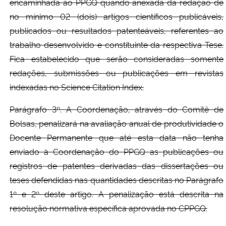
encaminhada ao PPGQ quando anexada da redação de
no mínimo 02 (dois) artigos científicos publicáveis,
publicados ou resultados patenteáveis, referentes ao
trabalho desenvolvido e constituinte da respectiva Tese.
Fica estabelecido que serão consideradas somente
redações, submissões ou publicações em revistas
indexadas no Science Citation Index.
Parágrafo 3º. A Coordenação, através do Comitê de
Bolsas, penalizará na avaliação anual de produtividade o
Docente Permanente que até esta data não tenha
enviado à Coordenação do PPGQ as publicações ou
registros de patentes derivadas das dissertações ou
teses defendidas nas quantidades descritas no Parágrafo
1º e 2º deste artigo. A penalização está descrita na
resolução normativa específica aprovada no CPPGQ.