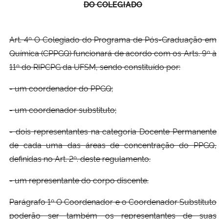
DO COLEGIADO
Art. 4º O Colegiado do Programa de Pós-Graduação em
Química (CPPGQ) funcionará de acordo com os Arts. 9º à
11º do RIPCPG da UFSM, sendo constituído por:
- um coordenador do PPGQ;
- um coordenador substituto;
- dois representantes na categoria Docente Permanente
de cada uma das áreas de concentração do PPGQ,
definidas no Art. 2º. deste regulamento.
- um representante do corpo discente.
Parágrafo 1º O Coordenador e o Coordenador Substituto
poderão ser também os representantes de suas