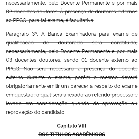
necessariamente, pelo Docente Permanente e por mais
02 docentes doutores. À presença de doutores externos
ao PPGQ, para tal exame, é facultativa.
Parágrafo 3º. À Banca Examinadora para exame de
qualificação de doutorado será constituída,
necessariamente, pelo Docente Permanente e por mais
03 docentes doutores, sendo 01 docente externo ao
PPGQ. Não será necessária a presença do docente
externo durante o exame, porém o mesmo deverá
obrigatoriamente emitir um parecer a respeito do exame
em questão, o qual será anexado ao referido processo e
levado em consideração quando da aprovação ou
reprovação do candidato.
Capítulo VIII
DOS TÍTULOS ACADÊMICOS