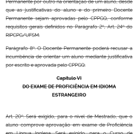
Permanente por outro na orientação de um aluno, desde
que as justificativas do aluno e do primeiro Docente
Permanente sejam aprovadas pelo CPPGQ, conforme
requisitos gerais definidos no Parágrafo 2º, Art. 24º do
RIPCPG/UFSM.
Parágrafo 8º. O Docente Permanente poderá recusar a
incumbência de orientar um aluno mediante justificativa
por escrito e aprovada pelo CPPGQ.
Capítulo VI
DO EXAME DE PROFICIÊNCIA EM IDIOMA
ESTRANGEIRO
Art. 20º. Será exigido, para o nível de Mestrado, que o
aluno comprove aprovação em exame de Proficiência
em Língua Inglesa. Será exigido, para o Curso de