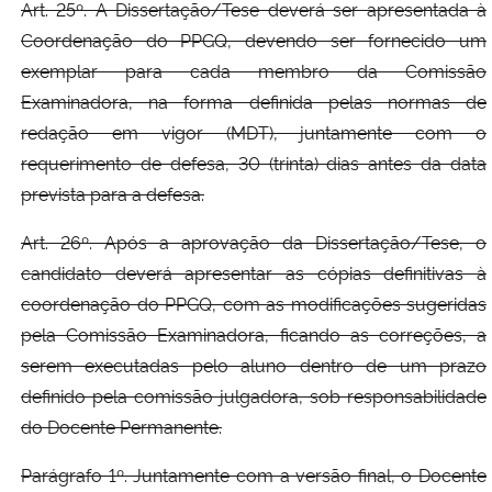
Art. 25º. A Dissertação/Tese deverá ser apresentada à
Coordenação do PPGQ, devendo ser fornecido um
exemplar para cada membro da Comissão
Examinadora, na forma definida pelas normas de
redação em vigor (MDT), juntamente com o
requerimento de defesa, 30 (trinta) dias antes da data
prevista para a defesa.
Art. 26º. Após a aprovação da Dissertação/Tese, o
candidato deverá apresentar as cópias definitivas à
coordenação do PPGQ, com as modificações sugeridas
pela Comissão Examinadora, ficando as correções, a
serem executadas pelo aluno dentro de um prazo
definido pela comissão julgadora, sob responsabilidade
do Docente Permanente.
Parágrafo 1º. Juntamente com a versão final, o Docente