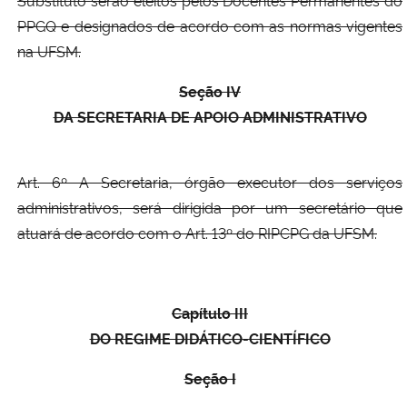
Substituto serão eleitos pelos Docentes Permanentes do
PPGQ e designados de acordo com as normas vigentes
na UFSM.
Seção IV
DA SECRETARIA DE APOIO ADMINISTRATIVO
Art. 6º A Secretaria, órgão executor dos serviços
administrativos, será dirigida por um secretário que
atuará de acordo com o Art. 13º do RIPCPG da UFSM.
Capítulo III
DO REGIME DIDÁTICO-CIENTÍFICO
Seção I