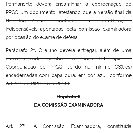
Permanente deverá encaminhar à coordenação do
PPGQ um documento, atestando que a versão final da
Dissertação/Tese contém as modificações
indispensáveis apontadas pela comissão examinadora
por ocasião do exame de defesa.
Parágrafo 2º. O aluno deverá entregar, além de uma
cópia a cada membro da banca, 04 cópias à
Coordenação do PPGQ, sendo no mínimo O3(três)
encadernadas com capa dura, em cor azul, conforme
Art. 47º, do RIPCPG da UFSM.
Capítulo X
DA COMISSÃO EXAMINADORA
Art. 27º. A Comissão Examinadora, constituída