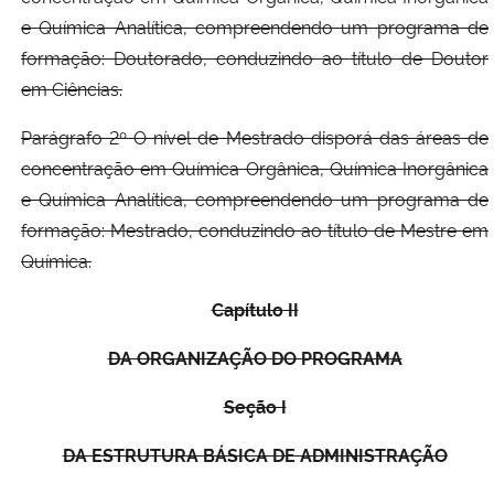
e Química Analítica, compreendendo um programa de
formação: Doutorado, conduzindo ao título de Doutor
em Ciências.
Parágrafo 2º O nível de Mestrado disporá das áreas de
concentração em Química Orgânica, Química Inorgânica
e Química Analítica, compreendendo um programa de
formação: Mestrado, conduzindo ao título de Mestre em
Química.
Capítulo II
DA ORGANIZAÇÃO DO PROGRAMA
Seção I
DA ESTRUTURA BÁSICA DE ADMINISTRAÇÃO