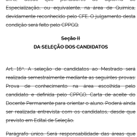
Especialização, ou equivalente, na área de Química,
devidamente reconhecido pelo CFE. O julgamento desta
condição será feito pelo CPPGQ.
Seção II
DA SELEÇÃO DOS CANDIDATOS
Art. 16º. A seleção de candidatos ao Mestrado será
realizada semestralmente mediante as seguintes provas:
Prova de conhecimento na área escolhida pelo
candidato e definida pelo CPPGO. Carta de aceite do
Docente Permanente para orientar o aluno. Poderá ainda
ser realizada entrevista com os candidatos, desde que
previsto em Edital de Seleção.
Parágrafo único. Será responsabilidade das áreas que