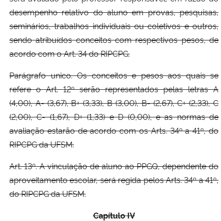
desempenho relativo do aluno em provas, pesquisas,
seminários, trabalhos individuais ou coletivos e outros,
sendo atribuídos conceitos com respectivos pesos, de
acordo com o Art. 34 do RIPCPG.
Parágrafo unico. Os conceitos e pesos aos quais se
refere o Art. 12º serão representados pelas letras A
(4,00), A- (3,67), B+ (3,33), B (3,00), B- (2,67), C+ (2,33), C
(2,00), C- (1,67), D+ (1,33) e D (0,00), e as normas de
avaliação estarão de acordo com os Arts. 34º a 41º, do
RIPCPG da UFSM.
Art. 13º. A vinculação de aluno ao PPGQ, dependente do
aproveitamento escolar, será regida pelos Arts. 34º a 41º,
do RIPCPG da UFSM.
Capítulo IV