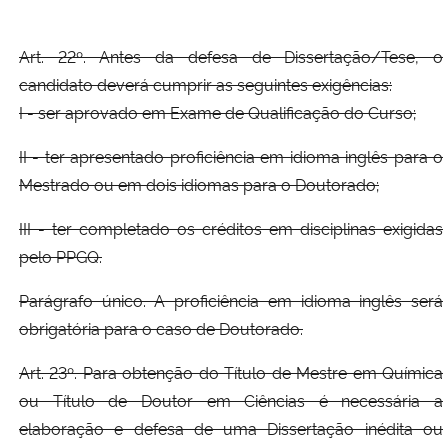
Art. 22º. Antes da defesa de Dissertação/Tese, o
candidato deverá cumprir as seguintes exigências:
I - ser aprovado em Exame de Qualificação do Curso;
II - ter apresentado proficiência em idioma inglês para o
Mestrado ou em dois idiomas para o Doutorado;
III - ter completado os créditos em disciplinas exigidas
pelo PPGQ.
Parágrafo único. A proficiência em idioma inglês será
obrigatória para o caso de Doutorado.
Art. 23º. Para obtenção do Título de Mestre em Química
ou Título de Doutor em Ciências é necessária a
elaboração e defesa de uma Dissertação inédita ou