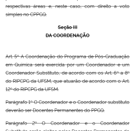
respectivas áreas e, neste caso, com direito a voto
simples no CPPGQ.
Seção III
DA COORDENAÇÃO
Art. 5º A Coordenação do Programa de Pós-Graduação
em Química será exercida por um Coordenador e um
Coordenador Substituto, de acordo com os Art. 6º a 8º
do RIPCPG da UFSM, que atuarão de acordo com o Art.
12º do RIPCPG da UFSM.
Parágrafo 1º O Coordenador e o Coordenador substituto
deverão ser Docentes Permanentes do PPGQ.
Parágrafo 2º O Coordenador e o Coordenador