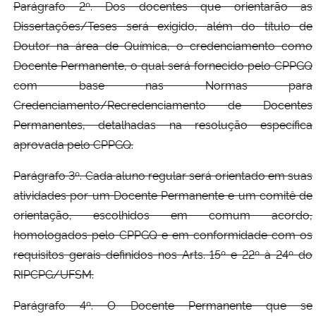
Parágrafo 2º. Dos docentes que orientarão as
Dissertações/Teses será exigido, além do título de
Doutor na área de Química, o credenciamento como
Docente Permanente, o qual será fornecido pelo CPPGQ
com base nas Normas para
Credenciamento/Recredenciamento de Docentes
Permanentes, detalhadas na resolução específica
aprovada pelo CPPGQ.
Parágrafo 3º. Cada aluno regular será orientado em suas
atividades por um Docente Permanente e um comitê de
orientação, escolhidos em comum acordo,
homologados pelo CPPGQ e em conformidade com os
requisitos gerais definidos nos Arts. 15º e 22º à 24º do
RIPCPG/UFSM.
Parágrafo 4º. O Docente Permanente que se