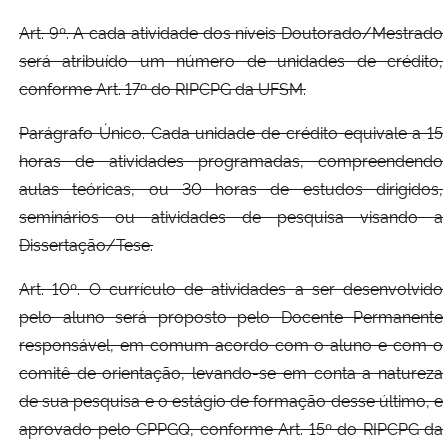
Art. 9º. A cada atividade dos níveis Doutorado/Mestrado
será atribuído um número de unidades de crédito,
conforme Art. 17º do RIPCPG da UFSM.
Parágrafo Único. Cada unidade de crédito equivale a 15
horas de atividades programadas, compreendendo
aulas teóricas, ou 30 horas de estudos dirigidos,
seminários ou atividades de pesquisa visando a
Dissertação/Tese.
Art. 10º. O currículo de atividades a ser desenvolvido
pelo aluno será proposto pelo Docente Permanente
responsável, em comum acordo com o aluno e com o
comitê de orientação, levando-se em conta a natureza
de sua pesquisa e o estágio de formação desse último, e
aprovado pelo CPPGQ, conforme Art. 15º do RIPCPG da