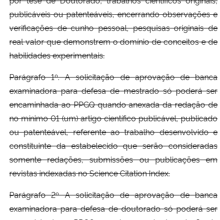
por tese de Doutorado, trabalhos científicos originais,
publicáveis ou patenteáveis, encerrando observações e
verificações de cunho pessoal, pesquisas originais de
real valor que demonstrem o domínio de conceitos e de
habilidades experimentais.
Parágrafo 1º. A solicitação de aprovação de banca
examinadora para defesa de mestrado só poderá ser
encaminhada ao PPGQ quando anexada da redação de
no mínimo 01 (um) artigo científico publicável, publicado
ou patenteável, referente ao trabalho desenvolvido e
constituinte da estabelecido que serão consideradas
somente redações, submissões ou publicações em
revistas indexadas no Science Citation Index.
Parágrafo 2º A solicitação de aprovação de banca
examinadora para defesa de doutorado só poderá ser