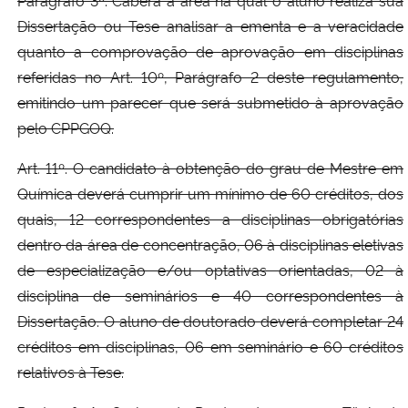
Parágrafo 3º. Caberá à área na qual o aluno realiza sua
Dissertação ou Tese analisar a ementa e a veracidade
quanto a comprovação de aprovação em disciplinas
referidas no Art. 10º, Parágrafo 2 deste regulamento,
emitindo um parecer que será submetido à aprovação
pelo CPPGOQ.
Art. 11º. O candidato à obtenção do grau de Mestre em
Química deverá cumprir um mínimo de 60 créditos, dos
quais, 12 correspondentes a disciplinas obrigatórias
dentro da área de concentração, 06 à disciplinas eletivas
de especialização e/ou optativas orientadas, 02 à
disciplina de seminários e 40 correspondentes à
Dissertação. O aluno de doutorado deverá completar 24
créditos em disciplinas, 06 em seminário e 60 créditos
relativos à Tese.