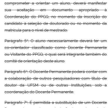
comprometer a orientar um aluno, deverá manifestar
sua aceitação em documento apropriado à
Coordenação do PPGQ, no momento da inscrição do
candidato à seleção de doutorado ou no momento da
matrícula para o nível de mestrado.
Parágrafo 5º. O aluno necessariamente deverá ter um
co-orientador classificado como Docente Permanente
ou Visitante do PPGQ, o qual será integrante também do
comitê de orientação deste aluno.
Parágrafo 6º. O Docente Permanente poderá contar com
a colaboração de outros pesquisadores com título de
doutor da UFSM ou de outras Instituições, sob a
coordenação do Docente Permanente.
Parágrafo 7º. É permitida a substituição de um Docente