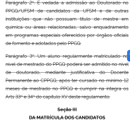
Parágrafo 2º. É vedada a admissão ao Doutorado no
PPGQ/UFSM de candidatos da UFSM e de outras
instituições que não possuam título de mestre em
química ou áreas relacionadas, salvo enquadramento
em programas especiais oferecidos por órgãos oficiais
de fomento e adotados pelo PPGQ.
Parágrafo 3º. Um aluno regularmente matriculado no
nível de mestrado do PPGQ poderá ser admitido no nível
de doutorado, mediante justificativa do Docente
Permanente ao CPPGQ, após ter cursado no mínimo 12
meses de mestrado no PPGQ e cumprir na íntegra os
Arts 33º e 34º do capítulo XV deste regulamento.
Seção III
DA MATRÍCULA DOS CANDIDATOS