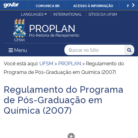
COMUNICA BR
ACESSO À INFORMAÇÃO
PARTI
Casa Civil
LANGUAGES
INTERNATIONAL
SÍTIOS DA UFSM
IR
PARA
PROPLAN
Ministério da Justiça e Segurança Pública
O
Pró-Reitoria de Planejamento
CONTEÚDO
Ministério da Defesa
Buscar no no Sítio
Busca
Busca:
Menu Principal do Sítio
Menu
Busc
Ministério das Relações Exteriores
Você está aqui:
UFSM
>
PROPLAN
>
Regulamento do
Programa de Pós-Graduação em Química (2007)
Ministério da Economia
Regulamento do Programa
Início do conteúdo
Ministério da Infraestrutura
de Pós-Graduação em
Química (2007)
Ministério da Agricultura, Pecuária e Abastecimento
Ministério da Educação