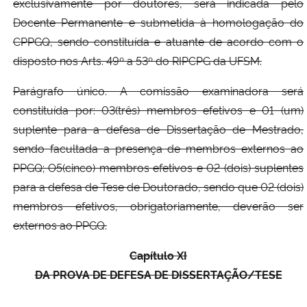
exclusivamente por doutores, será indicada pelo
Docente Permanente e submetida à homologação do
CPPGQ, sendo constituída e atuante de acordo com o
disposto nos Arts. 49º a 53º do RIPCPG da UFSM.
Parágrafo único. A comissão examinadora será
constituída por: 03(três) membros efetivos e 01 (um)
suplente para a defesa de Dissertação de Mestrado,
sendo facultada a presença de membros externos ao
PPGQ; O5(cinco) membros efetivos e 02 (dois) suplentes
para a defesa de Tese de Doutorado, sendo que 02 (dois)
membros efetivos, obrigatoriamente, deverão ser
externos ao PPGQ.
Capítulo XI
DA PROVA DE DEFESA DE DISSERTAÇÃO/TESE