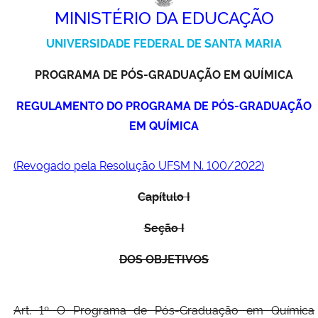
MINISTÉRIO DA EDUCAÇÃO
Ministério da Cidadania
UNIVERSIDADE FEDERAL DE SANTA MARIA
Ministério da Saúde
PROGRAMA DE PÓS-GRADUAÇÃO EM QUÍMICA
Ministério de Minas e Energia
REGULAMENTO DO PROGRAMA DE PÓS-GRADUAÇÃO
EM QUÍMICA
Ministério da Ciência, Tecnologia, Inovações e Comunicações
Ministério do Meio Ambiente
(Revogado pela Resolução UFSM N. 100/2022)
Capítulo I
Ministério do Turismo
Seção I
Ministério do Desenvolvimento Regional
DOS OBJETIVOS
Controladoria-Geral da União
Art. 1º O Programa de Pós-Graduação em Química
Ministério da Mulher, da Família e dos Direitos Humanos