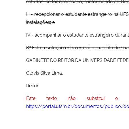
estudos, se for necessário, e informando ao C
III - recepcionar o estudante estrangeiro na 
instalações; e
IV - acompanhar o estudante estrangeiro duran
8º Esta resolução entra em vigor na data de su
GABINETE DO REITOR DA UNIVERSIDADE FEDERAL 
Clovis Silva Lima,
Reitor.
Este texto não substitui o do
https://portal.ufsm.br/documentos/publico/d