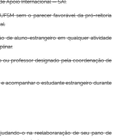
de Apoio Internacional — SAI.
 na UFSM sem o parecer favorável da pró-reitoria
al.
o de aluno-estrangeiro em qualquer atividade
linar.
so ou professor designado pela coordenação de
r e acompanhar o estudante estrangeiro durante
ajudando-o na reelaboraração de seu pano de