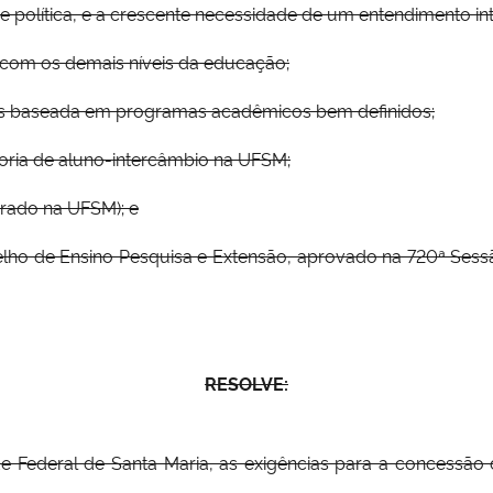
e política, e a crescente necessidade de um entendimento int
r com os demais níveis da educação;
des baseada em programas acadêmicos bem definidos;
ria de aluno-intercâmbio na UFSM;
rado na UFSM); e
elho de Ensino Pesquisa e Extensão, aprovado na 720ª Ses
RESOLVE:
ade Federal de Santa Maria, as exigências para a concessã