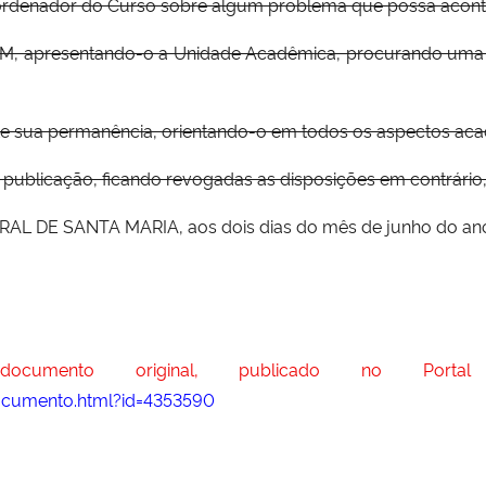
oordenador do Curso sobre algum problema que possa acont
UFSM, apresentando-o a Unidade Acadêmica, procurando uma 
te sua permanência, orientando-o em todos os aspectos ac
a publicação, ficando revogadas as disposições em contrário
DE SANTA MARIA, aos dois dias do mês de junho do ano do
cumento original, publicado no Portal
ocumento.html?id=4353590