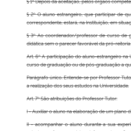
§ 1º Depois da aceitação, pelos órgãos competen
§ 2º O aluno estrangeiro, que participar de qua
correspondente, estará, na Instituição, em situaç
§ 3º Ao coordenador/professor de curso de g
didática sem o parecer favorável da pró-reitoria
Art. 6º A participação do aluno-estrangeiro 
curso de graduação ou de pós-graduação a que 
Parágrafo único. Entende-se por Professor Tut
a realização dos seus estudos na Universidade.
Art. 7º São atribuições do Professor Tutor:
I - Auxiliar o aluno na elaboração de um plano
II - acompanhar o aluno durante a sua expe