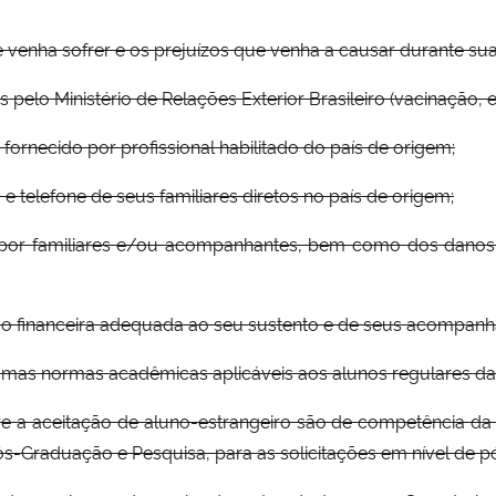
 venha sofrer e os prejuízos que venha a causar durante sua
 pelo Ministério de Relações Exterior Brasileiro (vacinação, et
fornecido por profissional habilitado do país de origem;
 e telefone de seus familiares diretos no país de origem;
e por familiares e/ou acompanhantes, bem como dos danos
ão financeira adequada ao seu sustento e de seus acompanha
esmas normas acadêmicas aplicáveis aos alunos regulares da I
bre a aceitação de aluno-estrangeiro são de competência da
ós-Graduação e Pesquisa, para as solicitações em nível de 