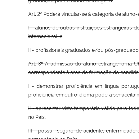
Art. 2º Poderá vincular-se à categoria de aluno
I - alunos de outras instituições estrangeiras
internacional; e
II - profissionais graduados e/ou pós-graduados
Art. 3º A admissão do aluno-estrangeiro na
correspondente à área de formação do candidato
I - demonstrar proficiência em língua portugu
proficiência em outro idioma poderá ser aceit
II - apresentar visto temporário válido para to
no País;
III - possuir seguro de acidente, enfermidade
permanência no País;