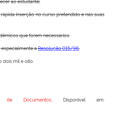
ecer ao estudante;
rápida inserção no curso pretendido e nas suas
adêmicos que forem necessários.
, especialmente a
Resolução 015/96
.
is mil e oito.
 de Documentos.
Disponível em: