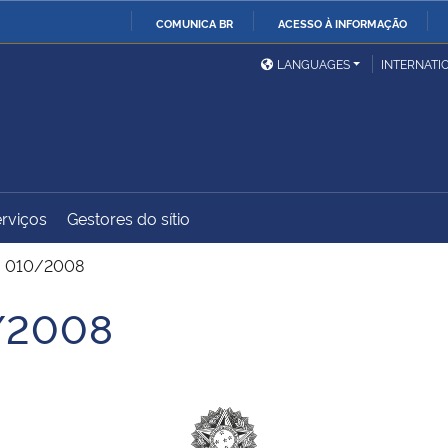
COMUNICA BR
ACESSO À INFORMAÇÃO
Ministério da Defesa
Ministério das Relações
Mini
IR
LANGUAGES
INTERNATI
Exteriores
PARA
O
Ministério da Cidadania
Ministério da Saúde
Mini
CONTEÚDO
rviços
Gestores do sítio
Ministério do
Controladoria-Geral da
Mini
Desenvolvimento Regional
União
Famí
. 010/2008
Hum
0/2008
Advocacia-Geral da União
Banco Central do Brasil
Plan