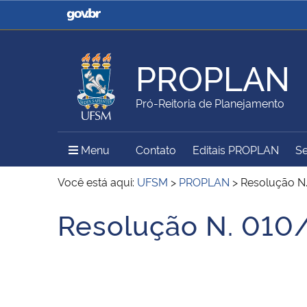
Casa Civil
Ministério da Justiça e
Segurança Pública
PROPLAN
Ministério da Agricultura,
Ministério da Educação
Pró-Reitoria de Planejamento
Pecuária e Abastecimento
Menu Principal do Sítio
Menu
Contato
Editais PROPLAN
Se
Ministério do Meio Ambiente
Ministério do Turismo
Você está aqui:
UFSM
>
PROPLAN
>
Resolução N
Resolução N. 01
Início do conteúdo
Secretaria de Governo
Gabinete de Segurança
Institucional