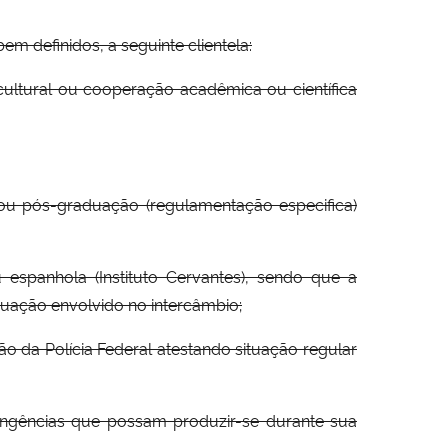
m definidos, a seguinte clientela:
 cultural ou cooperação acadêmica ou científica
u pós-graduação (regulamentação especifica)
u espanhola (Instituto Cervantes), sendo que a
uação envolvido no intercâmbio;
ão da Polícia Federal atestando situação regular
ntingências que possam produzir-se durante sua