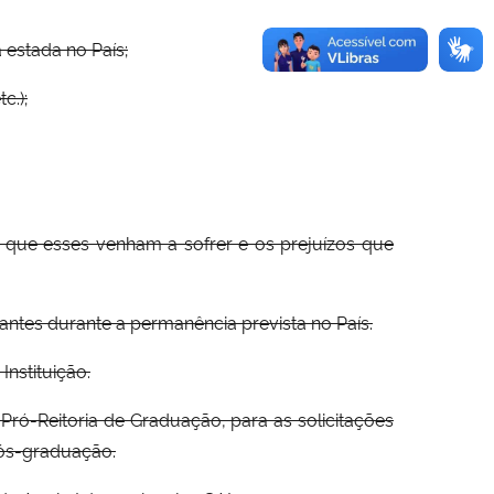
 estada no País;
c.);
 que esses venham a sofrer e os prejuízos que
ntes durante a permanência prevista no País.
nstituição.
 Pró-Reitoria de Graduação, para as solicitações
pós-graduação.