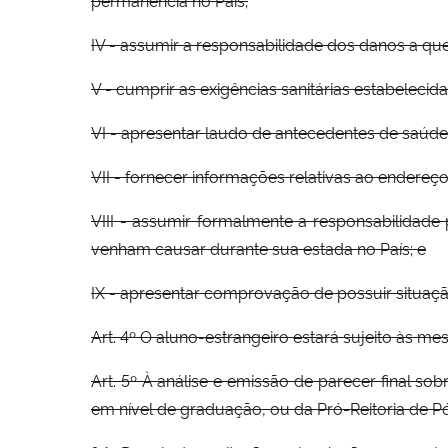
IV - assumir a responsabilidade dos danos a que
V - cumprir as exigências sanitárias estabelecidas
VI - apresentar laudo de antecedentes de saúde 
VII - fornecer informações relativas ao endereço
VIII - assumir formalmente a responsabilidad
venham causar durante sua estada no País; e
IX - apresentar comprovação de possuir situaç
Art. 4º O aluno-estrangeiro estará sujeito às m
Art. 5º À análise e emissão de parecer final so
em nível de graduação, ou da Pró-Reitoria de P