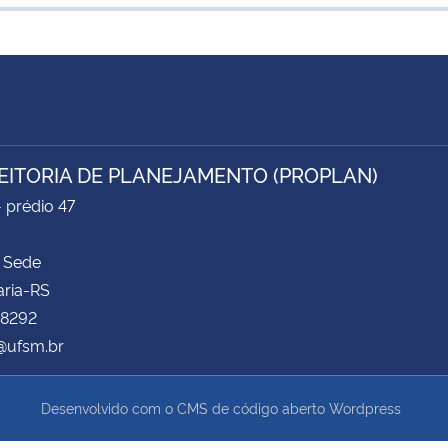
EITORIA DE PLANEJAMENTO (PROPLAN)
- prédio 47
 Sede
aria-RS
 8292
@ufsm.br
Desenvolvido com o CMS de código aberto
Wordpress