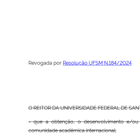
Revogada por
Resolução UFSM N.184/2024
O REITOR DA UNIVERSIDADE FEDERAL DE SANTA MA
- que a obtenção, o desenvolvimento e/ou
comunidade acadêmica internacional;