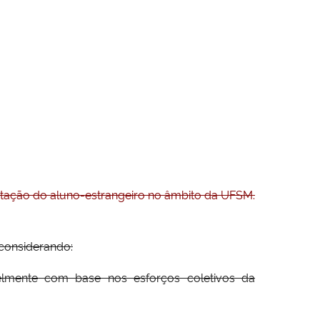
tação do aluno-estrangeiro no âmbito da UFSM.
considerando:
lmente com base nos esforços coletivos da