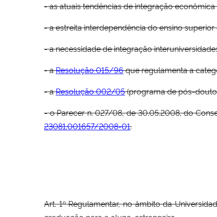
- as atuais tendências de integração econômica 
- a estreita interdependência do ensino superio
- a necessidade de integração interuniversida
- a
Resolução 015/96
que regulamenta a catego
- a
Resolução 002/05
(programa de pós-douto
- o Parecer n. 027/08, de 30.05.2008, do Cons
23081.001657/2008-01
.
Art. 1º Regulamentar, no âmbito da Universid
graduação para o aluno-estrangeiro.