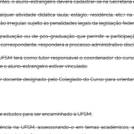
tes, o aluno-estrangeiro deverá cadastrar-se na Secretaria 
lquer atividade didática (aula, estágio, residência, etc.)
ão irregular, sujeito às penalidades legais da legislação feder
raduação ou de pós-graduação que permitir a participaçã
 correspondente, responderá a processo administrativo discip
na UFSM terá como tutor responsável o coordenador do cur
o aluno-estrangeiro estiver vinculado.
or docente designado pelo Colegiado do Curso para orienta
 de estudos para ser encaminhado à UFSM;
riência na UFSM, assessorando-o em temas acadêmicos, 