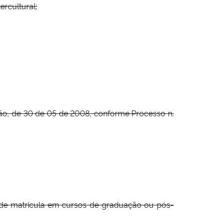
ercultural;
são, de 30 de 05 de 2008, conforme Processo n.
o de matricula em cursos de graduação ou pós-