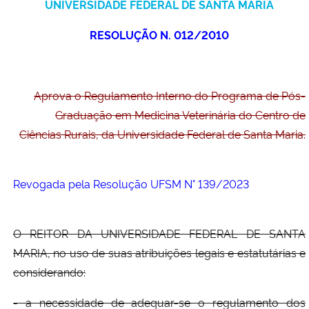
UNIVERSIDADE FEDERAL DE SANTA MARIA
Ministério da Cidadania
RESOLUÇÃO N. 012/2010
Ministério da Saúde
Ministério de Minas e Energia
Aprova o Regulamento Interno do Programa de Pós-
Graduação em Medicina Veterinária do Centro de
Ministério da Ciência, Tecnologia, Inovações e Comunicações
Ciências Rurais, da Universidade Federal de Santa Maria.
Ministério do Meio Ambiente
Revogada pela Resolução UFSM N° 139/2023
Ministério do Turismo
Ministério do Desenvolvimento Regional
O REITOR DA UNIVERSIDADE FEDERAL DE SANTA
MARIA, no uso de suas atribuições legais e estatutárias e
Controladoria-Geral da União
considerando:
- a necessidade de adequar-se o regulamento dos
Ministério da Mulher, da Família e dos Direitos Humanos