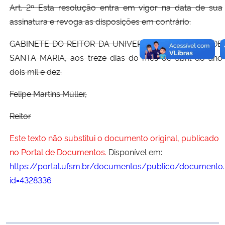
Art. 2º Esta resolução entra em vigor na data de sua
assinatura e revoga as disposições em contrário.
GABINETE DO REITOR DA UNIVERSIDADE FEDERAL DE
SANTA MARIA, aos treze dias do mês de abril do ano
dois mil e dez.
Felipe Martins Müller,
Reitor
Este texto não substitui o documento original, publicado
no Portal de Documentos.
Disponível em:
https://portal.ufsm.br/documentos/publico/documento.
id=4328336