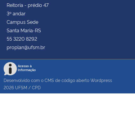
Reitoria - prédio 47
3º andar
Campus Sede
Santa Maria-RS
55 3220 8292
proplan@ufsm.br
Acesso à
Informação
Desenvolvido com o CMS de código aberto
Wordpress
2026
UFSM
/
CPD