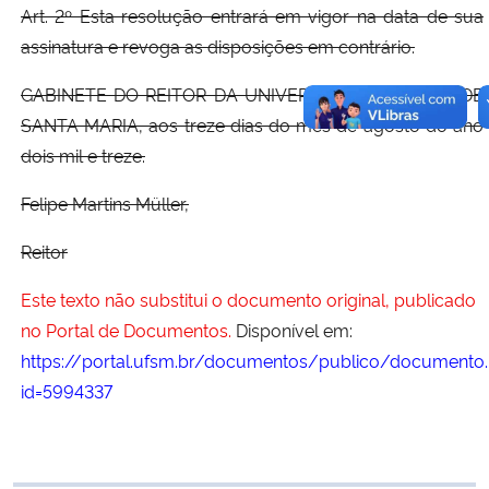
Art. 2º Esta resolução entrará em vigor na data de sua
assinatura e revoga as disposições em contrário.
GABINETE DO REITOR DA UNIVERSIDADE FEDERAL DE
SANTA MARIA, aos treze dias do mês de agosto do ano
dois mil e treze.
Felipe Martins Müller,
Reitor
Este texto não substitui o documento original, publicado
no Portal de Documentos.
Disponível em:
https://portal.ufsm.br/documentos/publico/documento.
id=5994337