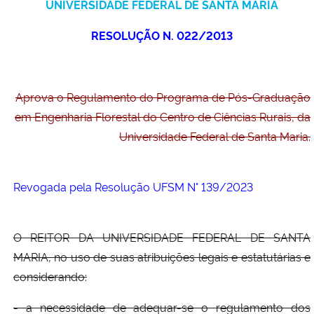
UNIVERSIDADE FEDERAL DE SANTA MARIA
Ministério da Cidadania
RESOLUÇÃO N. 022/2013
Ministério da Saúde
Ministério de Minas e Energia
Aprova o Regulamento do Programa de Pós-Graduação
em Engenharia Florestal do Centro de Ciências Rurais, da
Ministério da Ciência, Tecnologia, Inovações e Comunicações
Universidade Federal de Santa Maria.
Ministério do Meio Ambiente
Revogada pela Resolução UFSM N° 139/2023
Ministério do Turismo
Ministério do Desenvolvimento Regional
O REITOR DA UNIVERSIDADE FEDERAL DE SANTA
MARIA, no uso de suas atribuições legais e estatutárias e
Controladoria-Geral da União
considerando:
- a necessidade de adequar-se o regulamento dos
Ministério da Mulher, da Família e dos Direitos Humanos