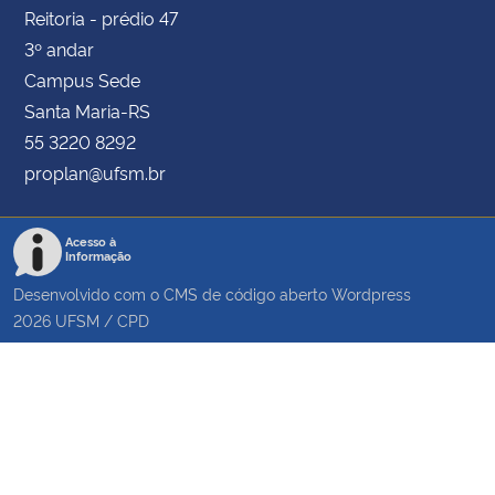
Reitoria - prédio 47
3º andar
Campus Sede
Santa Maria-RS
55 3220 8292
proplan@ufsm.br
Acesso à
Informação
Desenvolvido com o CMS de código aberto
Wordpress
2026
UFSM
/
CPD