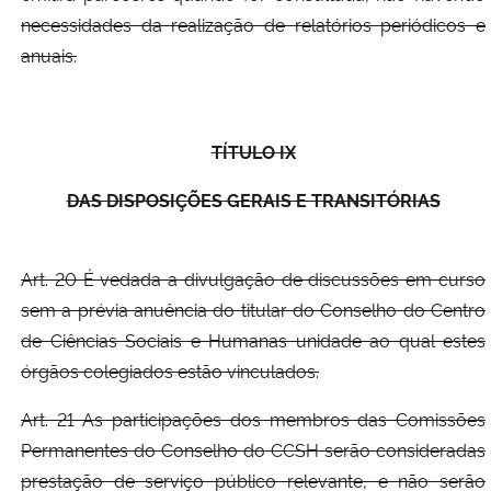
necessidades da realização de relatórios periódicos e
anuais.
TÍTULO IX
DAS DISPOSIÇÕES GERAIS E TRANSITÓRIAS
Art. 20 É vedada a divulgação de discussões em curso
sem a prévia anuência do titular do Conselho do Centro
de Ciências Sociais e Humanas unidade ao qual estes
órgãos colegiados estão vinculados.
Art. 21 As participações dos membros das Comissões
Permanentes do Conselho do CCSH serão consideradas
prestação de serviço público relevante, e não serão