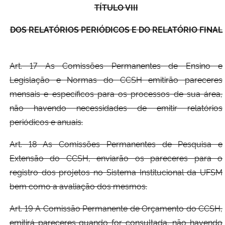
TÍTULO VIII
DOS RELATÓRIOS PERIÓDICOS E DO RELATÓRIO FINAL
Art. 17 As Comissões Permanentes de Ensino e
Legislação e Normas do CCSH emitirão pareceres
mensais e específicos para os processos de sua área,
não havendo necessidades de emitir relatórios
periódicos e anuais.
Art. 18 As Comissões Permanentes de Pesquisa e
Extensão do CCSH, enviarão os pareceres para o
registro dos projetos no Sistema Institucional da UFSM
bem como a avaliação dos mesmos.
Art. 19 A Comissão Permanente de Orçamento do CCSH,
emitirá pareceres quando for consultada, não havendo