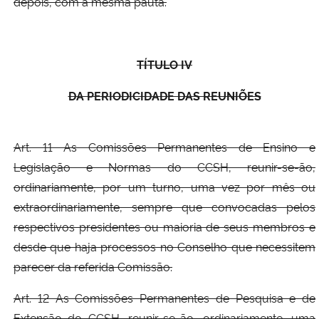
depois, com a mesma pauta.
TÍTULO IV
DA PERIODICIDADE DAS REUNIÕES
Art. 11 As Comissões Permanentes de Ensino e
Legislação e Normas do CCSH, reunir-se-ão,
ordinariamente, por um turno, uma vez por mês ou
extraordinariamente, sempre que convocadas pelos
respectivos presidentes ou maioria de seus membros e
desde que haja processos no Conselho que necessitem
parecer da referida Comissão.
Art. 12 As Comissões Permanentes de Pesquisa e de
Extensão do CCSH, reunir-se-ão, ordinariamente, uma