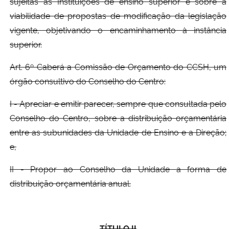
sujeitas as Instituições de ensino superior e sobre a
viabilidade de propostas de modificação da legislação
vigente, objetivando o encaminhamento à instância
superior.
Art. 6º Caberá a Comissão de Orçamento do CCSH, um
órgão consultivo do Conselho do Centro:
I - Apreciar e emitir parecer, sempre que consultada pelo
Conselho do Centro, sobre a distribuição orçamentária
entre as subunidades da Unidade de Ensino e a Direção;
e,
II - Propor ao Conselho da Unidade a forma de
distribuição orçamentária anual.
TÍTULO II