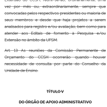
vez por mês ou, extraordinariamente, sempre que
convocadas pelos respectivos presidentes ou maioria de
seus membros e desde que haja projetos a serem
analisados para registro e/ou avaliação, bem como para
atender aos Editais de fomento à Pesquisa e/ou
Extensão no âmbito da UFSM.
Art. 13 As reuniões da Comissão Permanente de
Orçamento do CCSH ocorrerão quando houver
necessidade de consulta por parte do Conselho da
Unidade de Ensino.
TÍTULO V
DO ÓRGÃO DE APOIO ADMINISTRATIVO