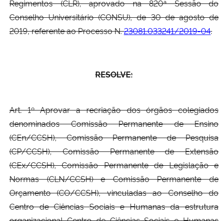
Regimentos (CLR), aprovado na 820ª Sessão do
Conselho Universitário (CONSU), de 30 de agosto de
2019, referente ao Processo N.
23081.033241/2019-04
.
RESOLVE:
Art. 1º Aprovar a recriação dos órgãos colegiados
denominados Comissão Permanente de Ensino
(CEn/CCSH), Comissão Permanente de Pesquisa
(CP/CCSH), Comissão Permanente de Extensão
(CEx/CCSH), Comissão Permanente de Legislação e
Normas (CLN/CCSH) e Comissão Permanente de
Orçamento (CO/CCSH), vinculadas ao Conselho do
Centro de Ciências Sociais e Humanas da estrutura
organizacional Centro de Ciências Sociais e Humanas