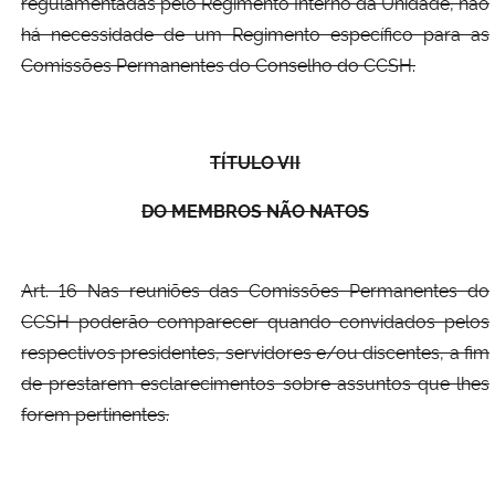
regulamentadas pelo Regimento Interno da Unidade, não
há necessidade de um Regimento específico para as
Comissões Permanentes do Conselho do CCSH.
TÍTULO VII
DO MEMBROS NÃO NATOS
Art. 16 Nas reuniões das Comissões Permanentes do
CCSH poderão comparecer quando convidados pelos
respectivos presidentes, servidores e/ou discentes, a fim
de prestarem esclarecimentos sobre assuntos que lhes
forem pertinentes.