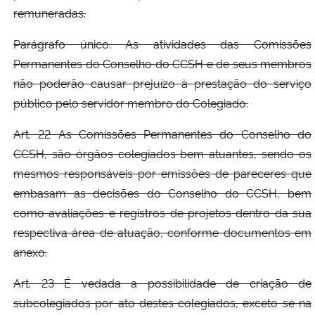
remuneradas.
Parágrafo único. As atividades das Comissões
Permanentes do Conselho do CCSH e de seus membros
não poderão causar prejuízo à prestação do serviço
público pelo servidor membro do Colegiado.
Art. 22 As Comissões Permanentes do Conselho do
CCSH, são órgãos colegiados bem atuantes, sendo os
mesmos responsáveis por emissões de pareceres que
embasam as decisões do Conselho do CCSH, bem
como avaliações e registros de projetos dentro da sua
respectiva área de atuação, conforme documentos em
anexo.
Art. 23 É vedada a possibilidade de criação de
subcolegiados por ato destes colegiados, exceto se na