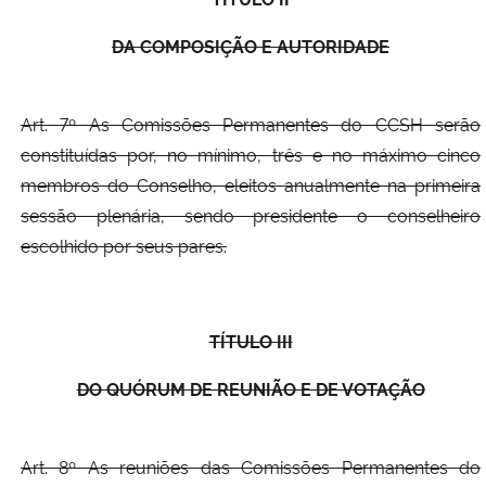
DA COMPOSIÇÃO E AUTORIDADE
Art. 7º As Comissões Permanentes do CCSH serão
constituídas por, no mínimo, três e no máximo cinco
membros do Conselho, eleitos anualmente na primeira
sessão plenária, sendo presidente o conselheiro
escolhido por seus pares.
TÍTULO III
DO QUÓRUM DE REUNIÃO E DE VOTAÇÃO
Art. 8º As reuniões das Comissões Permanentes do