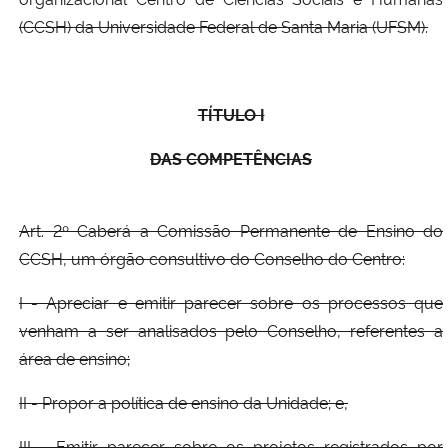
(CCSH) da Universidade Federal de Santa Maria (UFSM).
TÍTULO I
DAS COMPETÊNCIAS
Art. 2º Caberá a Comissão Permanente de Ensino do
CCSH, um órgão consultivo do Conselho do Centro:
I - Apreciar e emitir parecer sobre os processos que
venham a ser analisados pelo Conselho, referentes a
área de ensino;
II - Propor a política de ensino da Unidade; e,
III - Emitir parecer sobre os projetos registrados por