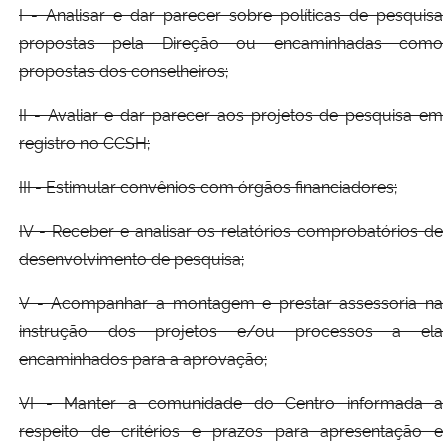
I - Analisar e dar parecer sobre políticas de pesquisa
propostas pela Direção ou encaminhadas como
propostas dos conselheiros;
II - Avaliar e dar parecer aos projetos de pesquisa em
registro no CCSH;
III - Estimular convênios com órgãos financiadores;
IV - Receber e analisar os relatórios comprobatórios de
desenvolvimento de pesquisa;
V - Acompanhar a montagem e prestar assessoria na
instrução dos projetos e/ou processos a ela
encaminhados para a aprovação;
VI - Manter a comunidade do Centro informada a
respeito de critérios e prazos para apresentação e