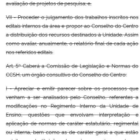
avaliação de projetos de pesquisa; e,
VII - Proceder o julgamento dos trabalhos inscritos nos
editais internos da área e propor ao Conselho do Centro
a distribuição dos recursos destinados à Unidade. Assim
como avaliar, anualmente, o relatório final de cada ação
nos referidos editais.
Art. 5º Caberá a Comissão de Legislação e Normas do
CCSH, um órgão consultivo do Conselho do Centro:
I - Apreciar e emitir parecer sobre os processos que
venham a ser analisados pelo Conselho, referentes a
modificações no Regimento Interno da Unidade de
Ensino, questões que envolvam interpretação e
aplicação de normas de caráter estatutário, regimental
ou interna, bem como as de caráter geral a que estão