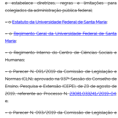
e estabelece diretrizes, regras e limitações para
colegiados da administração pública federal;
– o
Estatuto da Universidade Federal de Santa Maria
;
– o
Regimento Geral da Universidade Federal de Santa
Maria
;
– o Regimento Interno do Centro de Ciências Sociais e
Humanas;
– o Parecer N. 091/2019 da Comissão de Legislação e
Normas (CLN), aprovado na 937ª Sessão do Conselho de
Ensino, Pesquisa e Extensão (CEPE), de 23 de agosto de
2019, referente ao Processo N.
23081.033241/2019-04
;
e,
– o Parecer N. 093/2019 da Comissão de Legislação e