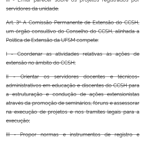
servidores da unidade.
Art. 3º A Comissão Permanente de Extensão do CCSH,
um órgão consultivo do Conselho do CCSH, alinhada a
Política de Extensão da UFSM compete:
I - Coordenar as atividades relativas às ações de
extensão no âmbito do CCSH;
II - Orientar os servidores docentes e técnicos-
administrativos em educação e discentes do CCSH para
a estruturação e condução de ações extensionistas
através da promoção de seminários, fóruns e assessorar
na execução de projetos e nos tramites legais para a
execução;
III - Propor normas e instrumentos de registro e