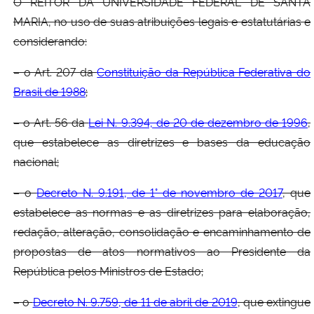
O REITOR DA UNIVERSIDADE FEDERAL DE SANTA
MARIA, no uso de suas atribuições legais e estatutárias e
Secretaria-Geral
considerando:
Secretaria de Governo
– o Art. 207 da
Constituição da República Federativa do
Brasil de 1988
;
Gabinete de Segurança Institucional
– o Art. 56 da
Lei N. 9.394, de 20 de dezembro de 1996
,
que estabelece as diretrizes e bases da educação
Advocacia-Geral da União
nacional;
Banco Central do Brasil
– o
Decreto N. 9.191, de 1° de novembro de 2017
, que
estabelece as normas e as diretrizes para elaboração,
Planalto
redação, alteração, consolidação e encaminhamento de
propostas de atos normativos ao Presidente da
República pelos Ministros de Estado;
– o
Decreto N. 9.759, de 11 de abril de 2019
, que extingue