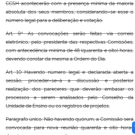
CCSH acontecerão com a presença mínima da maioria
absoluta dos seus membros, considerando–se esse o
número legal para a deliberação e votação.
Art. 9º As convocações serão feitas via correio
eletrônico, pelo presidente das respectivas Comissões,
com antecedência mínima de 48 (quarenta e oito) horas,
devendo constar da mesma a Ordem do Dia.
Art. 10 Havendo número legal e declarada aberta a
sessão, proceder–se–á a discussão e posterior
realização dos pareceres que deverão embasar os
processos a serem analisados pelo Conselho da
Unidade de Ensino ou os registros de projetos.
Parágrafo único. Não havendo quórum, a Comissão será
convocada para nova reunião quarenta e oito horas