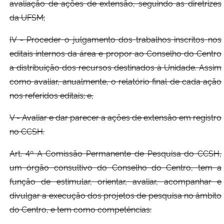
avaliação de ações de extensão, seguindo as diretrizes
da UFSM;
IV - Proceder o julgamento dos trabalhos inscritos nos
editais internos da área e propor ao Conselho do Centro
a distribuição dos recursos destinados à Unidade. Assim
como avaliar, anualmente, o relatório final de cada ação
nos referidos editais; e,
V - Avaliar e dar parecer a ações de extensão em registro
no CCSH.
Art. 4º A Comissão Permanente de Pesquisa do CCSH,
um órgão consultivo do Conselho do Centro, tem a
função de estimular, orientar, avaliar, acompanhar e
divulgar a execução dos projetos de pesquisa no âmbito
do Centro, e tem como competências: