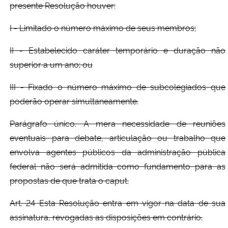
presente Resolução houver:
I - Limitado o número máximo de seus membros;
II - Estabelecido caráter temporário e duração não
superior a um ano; ou
III - Fixado o número máximo de subcolegiados que
poderão operar simultaneamente.
Parágrafo único. A mera necessidade de reuniões
eventuais para debate, articulação ou trabalho que
envolva agentes públicos da administração pública
federal não será admitida como fundamento para as
propostas de que trata o caput.
Art. 24 Esta Resolução entra em vigor na data de sua
assinatura, revogadas as disposições em contrário.