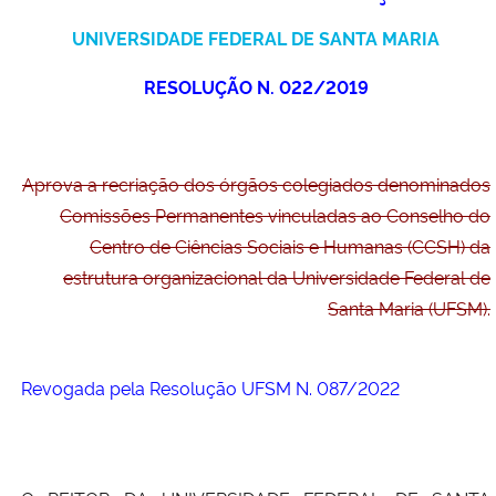
Ministério da Cidadania
UNIVERSIDADE FEDERAL DE SANTA MARIA
Ministério da Saúde
RESOLUÇÃO N. 022/2019
Ministério de Minas e Energia
Aprova a recriação dos órgãos colegiados denominados
Ministério da Ciência, Tecnologia, Inovações e Comunicações
Comissões Permanentes vinculadas ao Conselho do
Centro de Ciências Sociais e Humanas (CCSH) da
Ministério do Meio Ambiente
estrutura organizacional da Universidade Federal de
Santa Maria (UFSM).
Ministério do Turismo
Ministério do Desenvolvimento Regional
Revogada pela Resolução UFSM N. 087/2022
Controladoria-Geral da União
Ministério da Mulher, da Família e dos Direitos Humanos