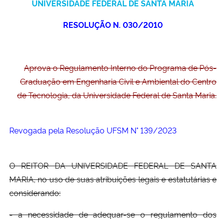
UNIVERSIDADE FEDERAL DE SANTA MARIA
Ministério da Cidadania
RESOLUÇÃO N. 030/2010
Ministério da Saúde
Ministério de Minas e Energia
Aprova o Regulamento Interno do Programa de Pós-
Graduação em Engenharia Civil e Ambiental do Centro
Ministério da Ciência, Tecnologia, Inovações e Comunicações
de Tecnologia, da Universidade Federal de Santa Maria.
Ministério do Meio Ambiente
Revogada pela Resolução UFSM N° 139/2023
Ministério do Turismo
Ministério do Desenvolvimento Regional
O REITOR DA UNIVERSIDADE FEDERAL DE SANTA
MARIA, no uso de suas atribuições legais e estatutárias e
Controladoria-Geral da União
considerando:
- a necessidade de adequar-se o regulamento dos
Ministério da Mulher, da Família e dos Direitos Humanos