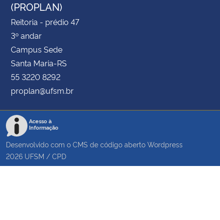
(PROPLAN)
Reitoria - prédio 47
3º andar
Campus Sede
Santa Maria-RS
55 3220 8292
proplan@ufsm.br
Acesso à
Informação
Desenvolvido com o CMS de código aberto
Wordpress
2026
UFSM
/
CPD