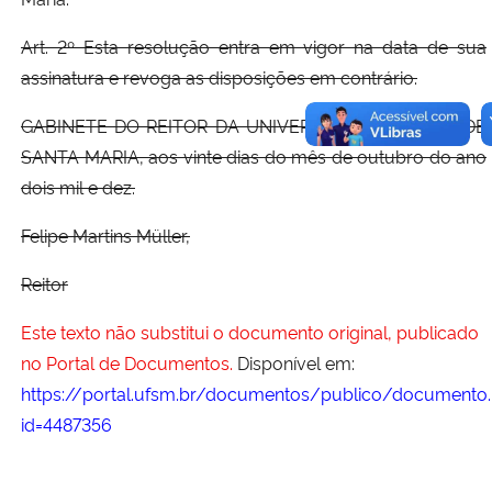
Art. 2º Esta resolução entra em vigor na data de sua
assinatura e revoga as disposições em contrário.
GABINETE DO REITOR DA UNIVERSIDADE FEDERAL DE
SANTA MARIA, aos vinte dias do mês de outubro do ano
dois mil e dez.
Felipe Martins Müller,
Reitor
Este texto não substitui o documento original, publicado
no Portal de Documentos.
Disponível em:
https://portal.ufsm.br/documentos/publico/documento.
id=4487356