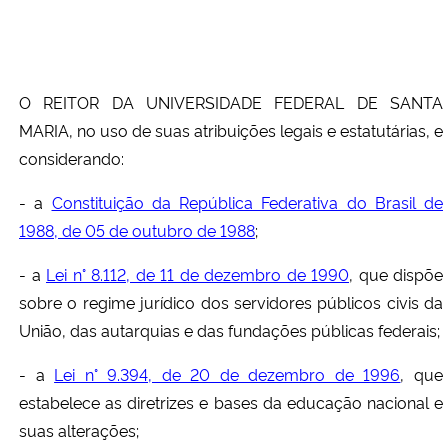
Secretaria-Geral
Secretaria de Governo
O REITOR DA UNIVERSIDADE FEDERAL DE SANTA
MARIA, no uso de suas atribuições legais e estatutárias, e
Gabinete de Segurança Institucional
considerando:
- a
Constituição da República Federativa do Brasil de
Advocacia-Geral da União
1988, de 05 de outubro de 1988
;
Banco Central do Brasil
- a
Lei n° 8.112, de 11 de dezembro de 1990
, que dispõe
sobre o regime jurídico dos servidores públicos civis da
Planalto
União, das autarquias e das fundações públicas federais;
- a
Lei n° 9.394, de 20 de dezembro de 1996
, que
estabelece as diretrizes e bases da educação nacional e
suas alterações;