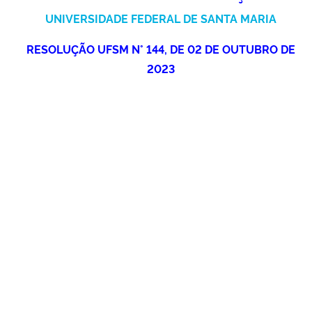
Ministério da Cidadania
UNIVERSIDADE FEDERAL DE SANTA MARIA
RESOLUÇÃO UFSM N° 144, DE 02 DE OUTUBRO DE
Ministério da Saúde
2023
Ministério de Minas e Energia
Ministério da Ciência, Tecnologia, Inovações e Comunicações
Ministério do Meio Ambiente
Ministério do Turismo
Ministério do Desenvolvimento Regional
Controladoria-Geral da União
Ministério da Mulher, da Família e dos Direitos Humanos