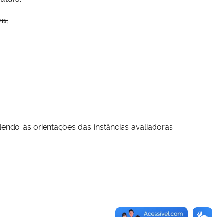
va;
dendo às orientações das instâncias avaliadoras