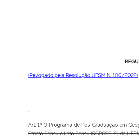
REGU
(Revogado pela Resolução UFSM N. 100/2022)
Art. 1º O Programa de Pós-Graduação em Geogr
Stricto Sensu e Lato Sensu (RGPGSSLS) da UF