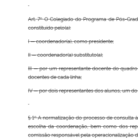
Art. 7º O Colegiado do Programa de Pós-Grad
constituído pelo(a):
I — coordenador(a), como presidente;
II — coordenador(a) substituto(a);
III — por um representante docente do quadro
docentes de cada linha;
IV — por dois representantes dos alunos, um d
§ 1º A normatização do processo de consulta à
escolha da coordenação, bem como dos repre
comissão responsável pela operacionalização d