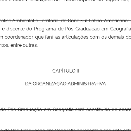
lise Ambiental e Territorial do Cone Sul Latino-Americano” 
te e discente do Programa de Pós-Graduação em Geografia
um coordenador que fará as articulações com os demais do
ntos, entre outras.
CAPÍTULO II
DA ORGANIZAÇÃO ADMINISTRATIVA
ma de Pós-Graduação em Geografia será constituída de aco
ma de Pós-Graduação em Geografia apresenta a seguinte estr