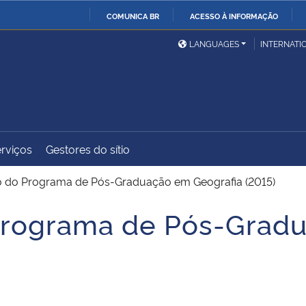
COMUNICA BR
ACESSO À INFORMAÇÃO
Ministério da Defesa
Ministério das Relações
Mini
IR
LANGUAGES
INTERNATI
Exteriores
PARA
O
Ministério da Cidadania
Ministério da Saúde
Mini
CONTEÚDO
rviços
Gestores do sítio
Ministério do
Controladoria-Geral da
Mini
Desenvolvimento Regional
União
Famí
 do Programa de Pós-Graduação em Geografia (2015)
Hum
Programa de Pós-Grad
Advocacia-Geral da União
Banco Central do Brasil
Plan