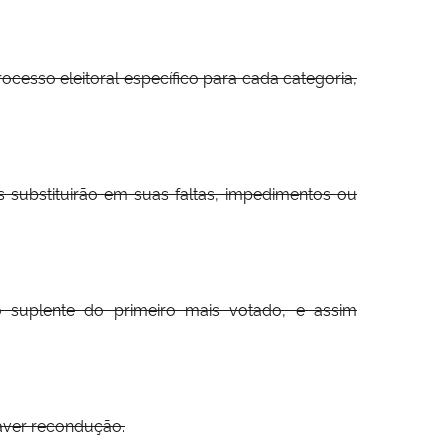
cesso eleitoral específico para cada categoria,
 substituirão em suas faltas, impedimentos ou
 suplente do primeiro mais votado, e assim
aver recondução.