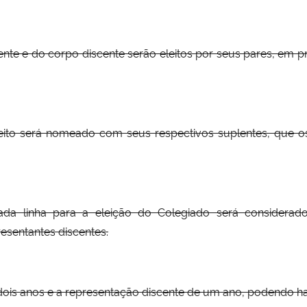
e e do corpo discente serão eleitos por seus pares, em pro
leito será nomeado com seus respectivos suplentes, que os
a linha para a eleição do Colegiado será considerado
sentantes discentes.
dois anos e a representação discente de um ano, podendo h