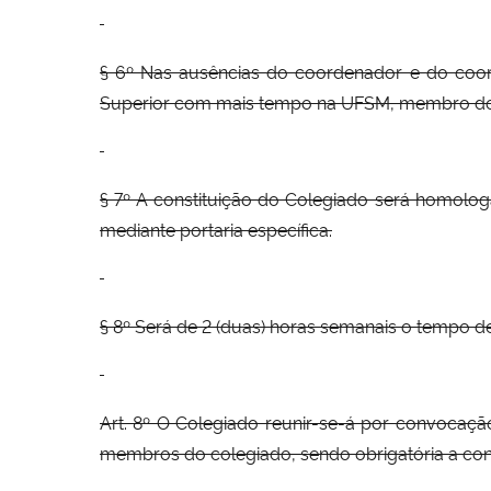
§ 6º Nas ausências do coordenador e do coord
Superior com mais tempo na UFSM, membro do
§ 7º A constituição do Colegiado será homolo
mediante portaria específica.
§ 8º Será de 2 (duas) horas semanais o tempo
Art. 8º O Colegiado reunir-se-á por convocaçã
membros do colegiado, sendo obrigatória a con