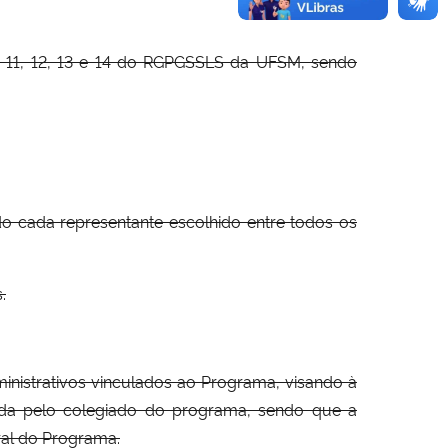
s 11, 12, 13 e 14 do RGPGSSLS da UFSM, sendo
o cada representante escolhido entre todos os
.
inistrativos vinculados ao Programa, visando à
ida pelo colegiado do programa, sendo que a
ral do Programa.