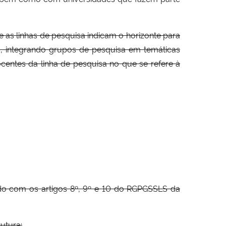
e as linhas de pesquisa indicam o horizonte para
, integrando grupos de pesquisa em temáticas
centes da linha de pesquisa no que se refere à
rdo com os artigos 8º, 9º e 10 do RGPGSSLS da
utura: