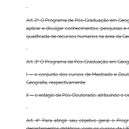
Art. 2º O Programa de Pós-Graduação em Geograf
aplicar e divulgar conhecimentos, pesquisas e 
qualificada de recursos humanos na área da Geogr
Art. 3º O Programa de Pós-Graduação em Geog
I — o conjunto dos cursos de Mestrado e Douto
Geografia, respectivamente;
II — o estágio de Pós-Doutorado, atribuindo o c
Art. 4º Para atingir seu objetivo geral o P
departamentos didáticos, com os cursos da UF