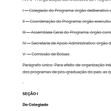
I — Colegiado do Programa: órgão deliberativo 
II — Coordenação do Programa: órgão executiv
III — Assembleia Geral do Programa: órgão cons
IV — Secretaria de Apoio Administrativo: órgão 
V — Comissão de Bolsas.
Parágrafo único. Para efeito de organização in
dos programas de pós-graduação do país, as q
SEÇÃO I
Do Colegiado