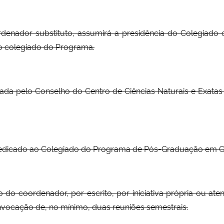
enador substituto, assumirá a presidência do Colegiado 
 colegiado do Programa.
gada pelo Conselho do Centro de Ciências Naturais e Exata
 dedicado ao Colegiado do Programa de Pós-Graduação em G
o do coordenador, por escrito, por iniciativa própria ou a
vocação de, no mínimo, duas reuniões semestrais.