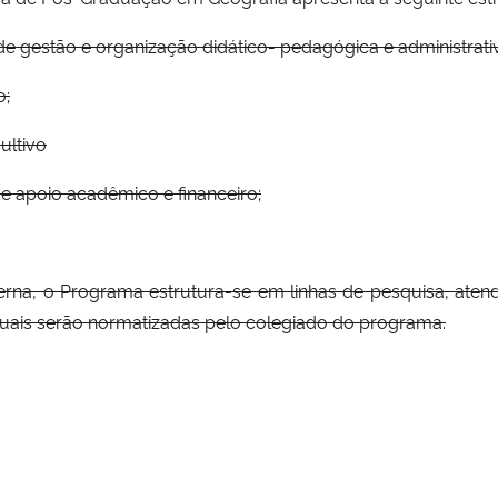
de gestão e organização didático- pedagógica e administrati
o;
ultivo
de apoio acadêmico e financeiro;
terna, o Programa estrutura-se em linhas de pesquisa, aten
uais serão normatizadas pelo colegiado do programa.