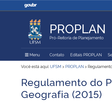
Casa Civil
Ministério da Justiça e
Segurança Pública
PROPLAN
Ministério da Agricultura,
Ministério da Educação
Pró-Reitoria de Planejamento
Pecuária e Abastecimento
Menu Principal do Sítio
Menu
Contato
Editais PROPLAN
Se
Ministério do Meio Ambiente
Ministério do Turismo
Você está aqui:
UFSM
>
PROPLAN
>
Regulamento
Regulamento do 
Início do conteúdo
Secretaria de Governo
Gabinete de Segurança
Geografia (2015)
Institucional