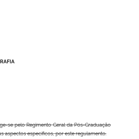
RAFIA
rege-se pelo Regimento Geral da Pós-Graduação
us aspectos específicos, por este regulamento.