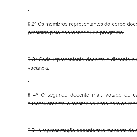
§ 2º Os membros representantes do corpo docent
presidido pelo coordenador do programa.
§ 3º Cada representante docente e discente e
vacância.
§ 4º O segundo docente mais votado de cad
sucessivamente, o mesmo valendo para os repre
§ 5º A representação docente terá mandato de 