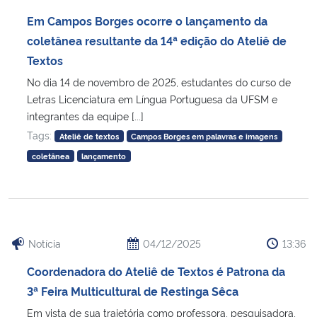
Ministério da Cidadania
Em Campos Borges ocorre o lançamento da
coletânea resultante da 14ª edição do Ateliê de
Ministério da Saúde
Textos
No dia 14 de novembro de 2025, estudantes do curso de
Ministério de Minas e Energia
Letras Licenciatura em Língua Portuguesa da UFSM e
integrantes da equipe [...]
Ministério da Ciência, Tecnologia, Inovações e Comunicações
Tags:
Ateliê de textos
Campos Borges em palavras e imagens
coletânea
lançamento
Ministério do Meio Ambiente
Ministério do Turismo
Ministério do Desenvolvimento Regional
Notícia
04/12/2025
13:36
Coordenadora do Ateliê de Textos é Patrona da
Controladoria-Geral da União
3ª Feira Multicultural de Restinga Sêca
Em vista de sua trajetória como professora, pesquisadora,
Ministério da Mulher, da Família e dos Direitos Humanos