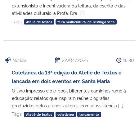
extensionista e incentivadora da leitura, da escrita e das
atividades culturais, a Profa. Dra. [...]
Secretaria-Geral
Tags:
Ateliê de textos
feira multicultural de restinga sêca
Secretaria de Governo
Gabinete de Segurança Institucional
Notícia
22/04/2025
15:30
Advocacia-Geral da União
Coletânea da 13ª edição do Ateliê de Textos é
Banco Central do Brasil
lançada em dois eventos em Santa Maria
O livro impresso e o e-book Diferentes caminhos rumo à
Planalto
educação: relatos que inspiram reúne biografias
produzidas pelos alunos-autores, com a assistência [...]
Tags:
Ateliê de textos
coletânea
lançamento