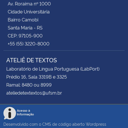
Av. Roraima nº 1000
Cidade Universitária
Bairro Camobi
Santa Maria - RS
CEP: 97105-900
+55 (55) 3220-8000
ATELIÊ DE TEXTOS
Laboratório de Língua Portuguesa (LabPort)
Prédio 16, Sala 3319B e 3325
Ramal: 8480 ou 8999
ateliedetextextos@ufsm.br
Acesso à
Informação
Desenvolvido com o CMS de código aberto
Wordpress