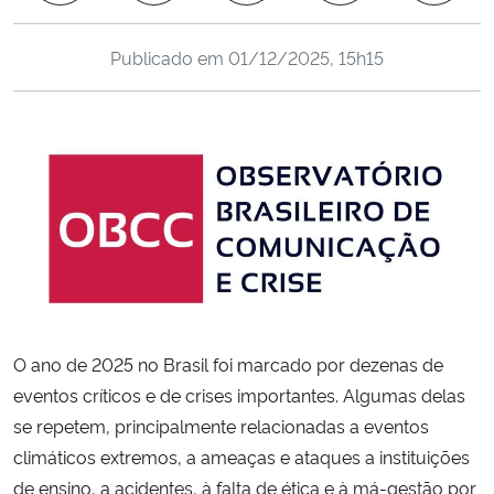
Ministério da Cidadania
Publicado em
01/12/2025, 15h15
Ministério da Saúde
Ministério de Minas e Energia
Ministério da Ciência, Tecnologia, Inovações e Comunicações
Ministério do Meio Ambiente
Ministério do Turismo
O ano de 2025 no Brasil foi marcado por dezenas de
Ministério do Desenvolvimento Regional
eventos críticos e de crises importantes. Algumas delas
se repetem, principalmente relacionadas a eventos
Controladoria-Geral da União
climáticos extremos, a ameaças e ataques a instituições
de ensino, a acidentes, à falta de ética e à má-gestão por
Ministério da Mulher, da Família e dos Direitos Humanos