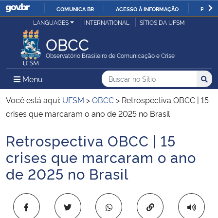
COMUNICA BR
ACESSO À INFORMAÇÃO
PARTI
Casa Civil
LANGUAGES
INTERNATIONAL
SÍTIOS DA UFSM
IR
PARA
OBCC
Ministério da Justiça e Segurança Pública
O
Observatório Brasileiro de Comunicação e Crise
CONTEÚDO
Ministério da Defesa
Buscar no no Sítio
Busca
Busca:
Menu Principal do Sítio
Menu
Busc
Ministério das Relações Exteriores
Você está aqui:
UFSM
>
OBCC
>
Retrospectiva OBCC | 15
crises que marcaram o ano de 2025 no Brasil
Ministério da Economia
Retrospectiva OBCC | 15
Início do conteúdo
Ministério da Infraestrutura
crises que marcaram o ano
de 2025 no Brasil
Ministério da Agricultura, Pecuária e Abastecimento
Ministério da Educação
Copiar para área 