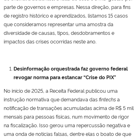
parte de governos e empresas. Nessa direção, para fins
Secretaria-Geral
de registro histórico e aprendizados, listamos 15 casos
que consideramos representar uma amostra da
Secretaria de Governo
diversidade de causas, tipos, desdobramentos e
impactos das crises ocorridas neste ano.
Gabinete de Segurança Institucional
Advocacia-Geral da União
Desinformação orquestrada faz governo federal
revogar norma para estancar “Crise do PIX”
Banco Central do Brasil
No início de 2025, a Receita Federal publicou uma
Planalto
instrução normativa que demandava das
fintechs
a
notificação de transações acumuladas acima de R$ 5 mil
mensais para pessoas físicas, num movimento de rigor
na fiscalização. Isso gerou uma repercussão negativa e
uma onda de notícias falsas, dentre elas o boato de que