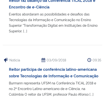
Reitor faz balanço da Conferência TICAL 2018 e
Ministério da Cidadania
Encontro de e-Ciência
Eventos abordaram as possibilidades e desafios das
Ministério da Saúde
Tecnologias da Informação e Comunicação no Ensino
Superior “Transformação Digital em Instituições de Ensino
Ministério de Minas e Energia
Superior, [...]
Ministério da Ciência, Tecnologia, Inovações e Comunicações
Ministério do Meio Ambiente
Notícia
03/09/2018
09:35
Ministério do Turismo
Reitor participa de conferência latino-americana
sobre Tecnologias de Informação e Comunicação
Ministério do Desenvolvimento Regional
Burmann representa UFSM na Conferência TICAL 2018 e
no 2º Encontro Latino-americano de e-Ciência, na
Controladoria-Geral da União
Colômbia O reitor da UFSM, professor Paulo Afonso [...]
Ministério da Mulher, da Família e dos Direitos Humanos