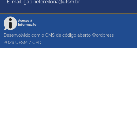
E-mail: gabinetereitoria@ufsm.br
Acesso à
Informação
Desenvolvido com o CMS de código aberto
Wordpress
2026
UFSM
/
CPD