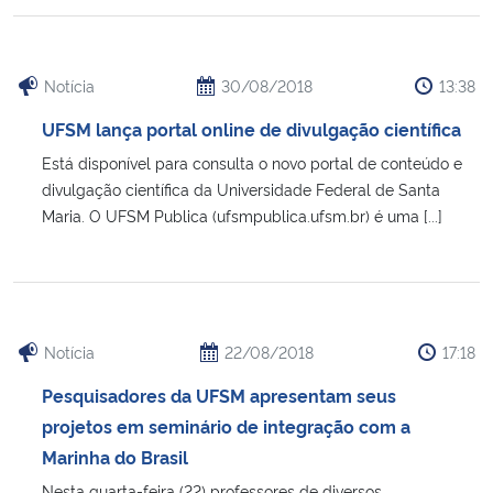
Secretaria-Geral
Notícia
30/08/2018
13:38
Secretaria de Governo
UFSM lança portal online de divulgação científica
Está disponível para consulta o novo portal de conteúdo e
Gabinete de Segurança Institucional
divulgação científica da Universidade Federal de Santa
Maria. O UFSM Publica (ufsmpublica.ufsm.br) é uma [...]
Advocacia-Geral da União
Banco Central do Brasil
Planalto
Notícia
22/08/2018
17:18
Pesquisadores da UFSM apresentam seus
projetos em seminário de integração com a
Marinha do Brasil
Nesta quarta-feira (22) professores de diversos