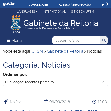
COMUNICA BR
ACESSO À INFORMAÇÃO
PARTI
Casa Civil
LANGUAGES
INTERNATIONAL
SÍTIOS DA UFSM
IR
PARA
Gabinete da Reitoria
Ministério da Justiça e Segurança Pública
O
Universidade Federal de Santa Maria
CONTEÚDO
Ministério da Defesa
Buscar no no Sítio
Busca
Busca:
Menu Principal do Sítio
Menu
Busc
Ministério das Relações Exteriores
Você está aqui:
UFSM
>
Gabinete da Reitoria
>
Notícias
Categoria:
Notícias
Ministério da Economia
Início do conteúdo
Ordenar por:
Ministério da Infraestrutura
Ministério da Agricultura, Pecuária e Abastecimento
Notícia
06/09/2018
12:00
Ministério da Educação