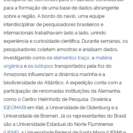
para a formação de uma base de dados abrangente
Secretaria-Geral
sobre a região. A bordo do navio, uma equipe
interdisciplinar de pesquisadores brasileiros e
Secretaria de Governo
internacionais trabalhavam lado a lado, unindo
experiência e curiosidade científica. Durante semanas, os
Gabinete de Segurança Institucional
pesquisadores coletam amostras e analisam dados,
investigando como os
elementos traço,
a
matéria
Advocacia-Geral da União
orgânica
e os
isótopos
transportados pela foz do
Amazonas influenciam a dinâmica marinha e a
Banco Central do Brasil
biodiversidade do Atlântico. A expedição conta com a
participação de renomadas instituições da Alemanha,
Planalto
como o Centro Helmholtz de Pesquisa Oceânica
(
GEOMAR
) em Kiel, a Universidade de Oldenburg e a
Universidade de Bremen.
Já os representantes do Brasil
são a Universidade Estadual do Norte Fluminense
(
UENF
), a Universidade Federal de Santa Maria (UFSM) e