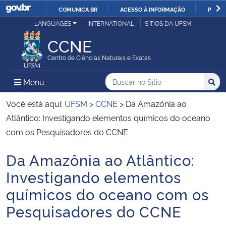
COMUNICA BR
ACESSO À INFORMAÇÃO
PARTI
Casa Civil
LANGUAGES
INTERNATIONAL
SÍTIOS DA UFSM
IR
PARA
CCNE
Ministério da Justiça e Segurança Pública
O
Centro de Ciências Naturais e Exatas
CONTEÚDO
Ministério da Defesa
Buscar no no Sítio
Busca
Busca:
Menu Principal do Sítio
Menu
Busc
Ministério das Relações Exteriores
Você está aqui:
UFSM
>
CCNE
>
Da Amazônia ao
Atlântico: Investigando elementos químicos do oceano
Ministério da Economia
com os Pesquisadores do CCNE
Da Amazônia ao Atlântico:
Ministério da Infraestrutura
Início do conteúdo
Investigando elementos
Ministério da Agricultura, Pecuária e Abastecimento
químicos do oceano com os
Pesquisadores do CCNE
Ministério da Educação