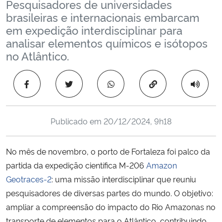
Pesquisadores de universidades
Ministério da Cidadania
brasileiras e internacionais embarcam
em expedição interdisciplinar para
Ministério da Saúde
analisar elementos químicos e isótopos
no Atlântico.
Ministério de Minas e Energia
Copiar para área 
Ministério da Ciência, Tecnologia, Inovações e Comunicações
Ministério do Meio Ambiente
Publicado em
20/12/2024, 9h18
Ministério do Turismo
No mês de novembro, o porto de Fortaleza foi palco da
partida da expedição científica M-206
Amazon
Ministério do Desenvolvimento Regional
Geotraces-2
: uma missão interdisciplinar que reuniu
pesquisadores de diversas partes do mundo. O objetivo:
Controladoria-Geral da União
ampliar a compreensão do impacto do Rio Amazonas no
Ministério da Mulher, da Família e dos Direitos Humanos
transporte de elementos para o Atlântico, contribuindo