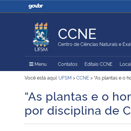
Casa Civil
Ministério da Justiça e
Segurança Pública
CCNE
Ministério da Agricultura,
Ministério da Educação
Centro de Ciências Naturais e Exa
Pecuária e Abastecimento
Menu Principal do Sítio
Menu
Contatos
Editais CCNE
Local
Ministério do Meio Ambiente
Ministério do Turismo
Você está aqui:
UFSM
>
CCNE
>
“As plantas e o 
“As plantas e o h
Início do conteúdo
Secretaria de Governo
Gabinete de Segurança
por disciplina de 
Institucional