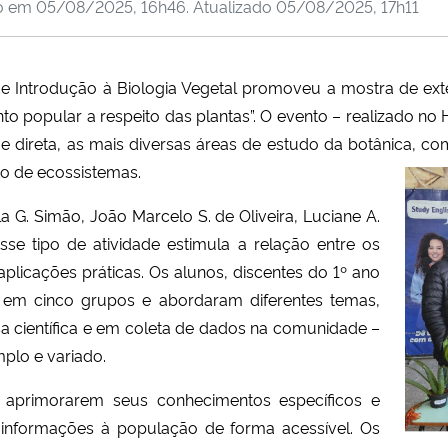
do em
05/08/2025, 16h46
. Atualizado
05/08/2025, 17h11
a de Introdução à Biologia Vegetal promoveu a mostra de ex
popular a respeito das plantas”. O evento – realizado no H
 e direta, as mais diversas áreas de estudo da botânica, co
o de ecossistemas.
la G. Simão, João Marcelo S. de Oliveira, Luciane A.
se tipo de atividade estimula a relação entre os
licações práticas. Os alunos, discentes do 1º ano
e em cinco grupos e abordaram diferentes temas,
 científica e em coleta de dados na comunidade –
plo e variado.
a aprimorarem seus conhecimentos específicos e
 informações à população de forma acessível. Os