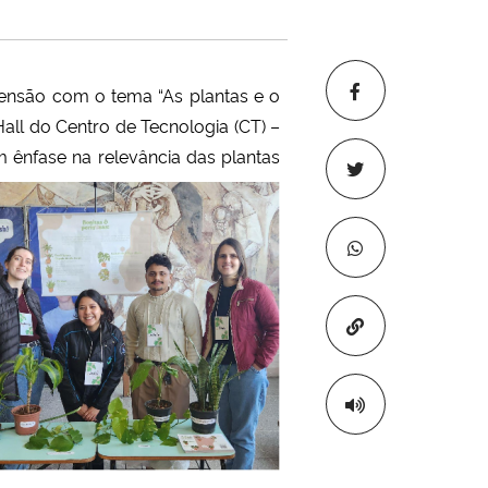
tensão com o tema “As plantas e o
all do Centro de Tecnologia (CT) –
m ênfase na relevância das plantas
Copiar para áre