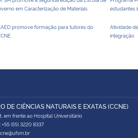
nverno em Caracterização de Materiais
estudantes 
AED promove formação para tutores do
Atividade d
CCNE
integração
O DE CIÊNCIAS NATURAIS E EXATAS (CCNE)
3, em frente ao Hospital Universitário
: +55 (55) 3220 8337
 ccne@ufsm.br