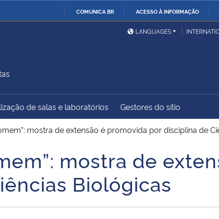
COMUNICA BR
ACESSO À INFORMAÇÃO
Ministério da Defesa
Ministério das Relações
Mini
IR
LANGUAGES
INTERNATI
Exteriores
PARA
O
Ministério da Cidadania
Ministério da Saúde
Mini
CONTEÚDO
tas
ização de salas e laboratórios
Gestores do sítio
Ministério do
Controladoria-Geral da
Mini
Desenvolvimento Regional
União
Famí
homem”: mostra de extensão é promovida por disciplina de Ci
Hum
omem”: mostra de exte
Advocacia-Geral da União
Banco Central do Brasil
Plan
Ciências Biológicas