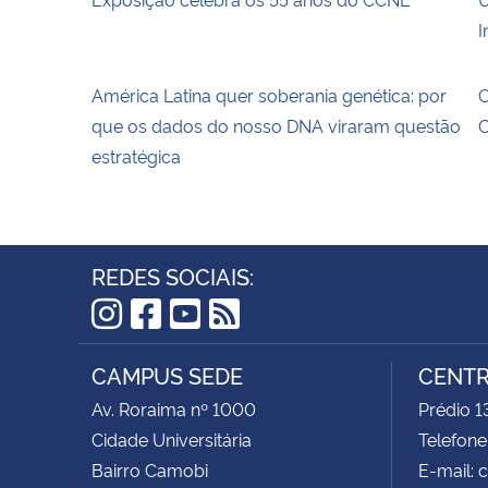
I
América Latina quer soberania genética: por
C
que os dados do nosso DNA viraram questão
estratégica
REDES SOCIAIS:
Instagram
Facebook
YouTube
RSS
CAMPUS SEDE
CENTR
Av. Roraima nº 1000
Prédio 1
Cidade Universitária
Telefone
Bairro Camobi
E-mail: