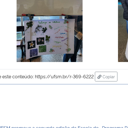
e este conteúdo:
https://ufsm.br/r-369-6222
Copiar
para área d
FSM promove a segunda edição da Escola de
Programa Pé