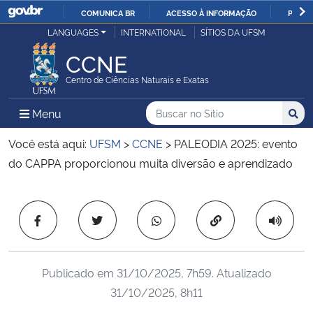
COMUNICA BR
ACESSO À INFORMAÇÃO
PARTI
Casa Civil
LANGUAGES
INTERNATIONAL
SÍTIOS DA UFSM
IR
PARA
CCNE
Ministério da Justiça e Segurança Pública
O
Centro de Ciências Naturais e Exatas
CONTEÚDO
Ministério da Defesa
Buscar no no Sítio
Busca
Busca:
Menu Principal do Sítio
Menu
Busc
Ministério das Relações Exteriores
Você está aqui:
UFSM
>
CCNE
>
PALEODIA 2025: evento
do CAPPA proporcionou muita diversão e aprendizado
Ministério da Economia
Início do conteúdo
Ministério da Infraestrutura
Copiar para área 
Ministério da Agricultura, Pecuária e Abastecimento
Publicado em
31/10/2025, 7h59
. Atualizado
Ministério da Educação
31/10/2025, 8h11