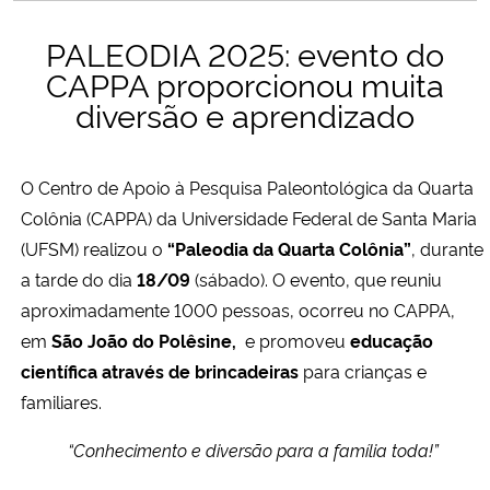
Ministério da Cidadania
PALEODIA 2025: evento do
CAPPA proporcionou muita
Ministério da Saúde
diversão e aprendizado
Ministério de Minas e Energia
O Centro de Apoio à Pesquisa Paleontológica da Quarta
Ministério da Ciência, Tecnologia, Inovações e Comunicações
Colônia (CAPPA) da Universidade Federal de Santa Maria
(UFSM) realizou o
“Paleodia da Quarta Colônia”
, durante
Ministério do Meio Ambiente
a tarde do dia
18/09
(sábado). O evento, que reuniu
aproximadamente 1000 pessoas, ocorreu no CAPPA,
Ministério do Turismo
em
São João do Polêsine,
e promoveu
educação
Ministério do Desenvolvimento Regional
científica através de brincadeiras
para crianças e
familiares.
Controladoria-Geral da União
“Conhecimento e diversão para a família toda!”
Ministério da Mulher, da Família e dos Direitos Humanos