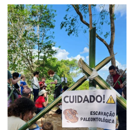
Secretaria-Geral
Secretaria de Governo
Gabinete de Segurança Institucional
Advocacia-Geral da União
Banco Central do Brasil
Planalto