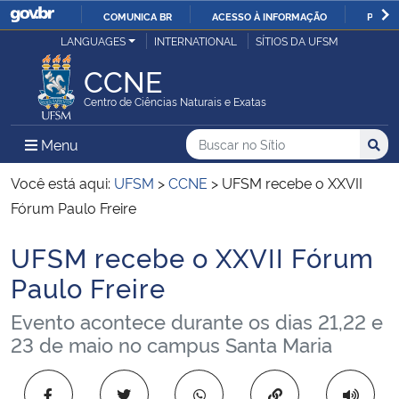
COMUNICA BR
ACESSO À INFORMAÇÃO
PARTI
Casa Civil
LANGUAGES
INTERNATIONAL
SÍTIOS DA UFSM
IR
PARA
CCNE
Ministério da Justiça e Segurança Pública
O
Centro de Ciências Naturais e Exatas
CONTEÚDO
Ministério da Defesa
Buscar no no Sítio
Busca
Busca:
Menu Principal do Sítio
Menu
Busc
Ministério das Relações Exteriores
Você está aqui:
UFSM
>
CCNE
>
UFSM recebe o XXVII
Fórum Paulo Freire
Ministério da Economia
UFSM recebe o XXVII Fórum
Início do conteúdo
Ministério da Infraestrutura
Paulo Freire
Evento acontece durante os dias 21,22 e
Ministério da Agricultura, Pecuária e Abastecimento
23 de maio no campus Santa Maria
Ministério da Educação
Copiar para área 