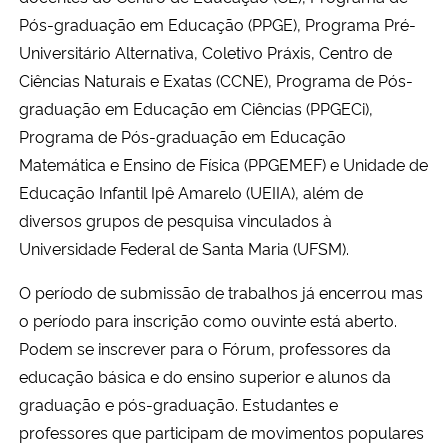
Pós-graduação em Educação (PPGE), Programa Pré-
Secretaria-Geral
Universitário Alternativa, Coletivo Práxis, Centro de
Ciências Naturais e Exatas (CCNE), Programa de Pós-
Secretaria de Governo
graduação em Educação em Ciências (PPGECi),
Programa de Pós-graduação em Educação
Gabinete de Segurança Institucional
Matemática e Ensino de Física (PPGEMEF) e Unidade de
Educação Infantil Ipê Amarelo (UEIIA), além de
Advocacia-Geral da União
diversos grupos de pesquisa vinculados à
Universidade Federal de Santa Maria (UFSM).
Banco Central do Brasil
O período de submissão de trabalhos já encerrou mas
Planalto
o período para inscrição como ouvinte está aberto.
Podem se inscrever para o Fórum, professores da
educação básica e do ensino superior e alunos da
graduação e pós-graduação. Estudantes e
professores que participam de movimentos populares