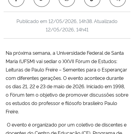
Ministério da Cidadania
Publicado em
12/05/2026, 14h38
. Atualizado
Ministério da Saúde
12/05/2026, 14h41
Ministério de Minas e Energia
Na próxima semana, a Universidade Federal de Santa
Ministério da Ciência, Tecnologia, Inovações e Comunicações
Maria (UFSM) vai sediar o XXVII Fórum de Estudos
:
Ministério do Meio Ambiente
Leituras de Paulo Freire – Sementes para o Esperançar
com diferentes gerações
. O evento acontece durante
Ministério do Turismo
os dias 21, 22 e 23 de maio de 2026. Iniciado em 1998,
o Fórum tem o objetivo de promover discussões sobre
Ministério do Desenvolvimento Regional
os estudos do professor e filósofo brasileiro Paulo
Freire.
Controladoria-Geral da União
O evento
é organizado por um coletivo de discentes e
Ministério da Mulher, da Família e dos Direitos Humanos
docentes do Centro de Educação (CE), Programa de