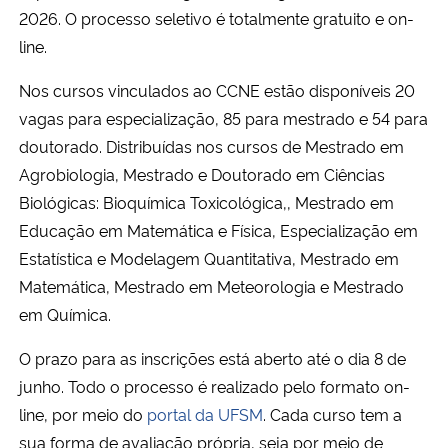
2026. O processo seletivo é totalmente
gratuito e on-
line
.
Secretaria-Geral
Nos cursos vinculados ao CCNE estão disponíveis 20
Secretaria de Governo
vagas para especialização, 85 para mestrado e 54 para
doutorado. Distribuídas n
os cursos de Mestrado em
Gabinete de Segurança Institucional
Agrobiologia, Mestrado e Doutorado em Ciências
Biológicas: Bioquímica Toxicológica,, Mestrado em
Advocacia-Geral da União
Educação em Matemática e Física, Especialização em
Estatística e Modelagem Quantitativa, Mestrado em
Banco Central do Brasil
Matemática, Mestrado em Meteorologia e Mestrado
Planalto
em Química.
O prazo para as inscrições está aberto até o dia 8 de
junho. Todo o processo é realizado pelo formato on-
line, por meio do
portal da UFSM
. Cada curso tem a
sua forma de avaliação própria, seja por meio de