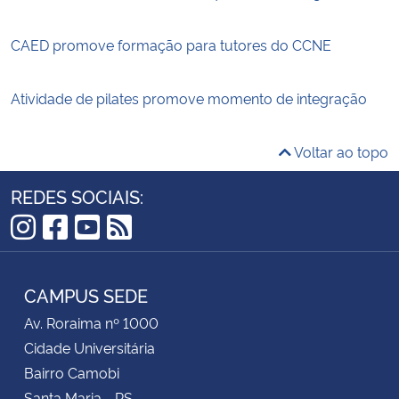
CAED promove formação para tutores do CCNE
Atividade de pilates promove momento de integração
Voltar ao topo
REDES SOCIAIS:
Instagram
Facebook
YouTube
RSS
CAMPUS SEDE
Av. Roraima nº 1000
Cidade Universitária
Bairro Camobi
Santa Maria - RS