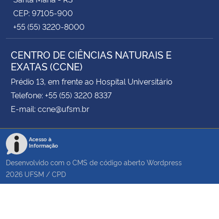
CEP: 97105-900
+55 (55) 3220-8000
CENTRO DE CIÊNCIAS NATURAIS E
EXATAS (CCNE)
Prédio 13, em frente ao Hospital Universitário
Telefone: +55 (55) 3220 8337
E-mail: ccne@ufsm.br
Acesso à
Informação
Desenvolvido com o CMS de código aberto
Wordpress
2026
UFSM
/
CPD