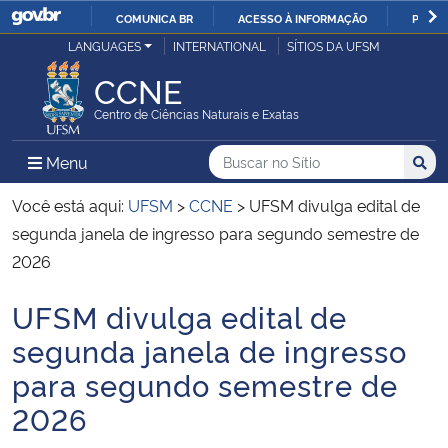
COMUNICA BR
ACESSO À INFORMAÇÃO
PARTI
Casa Civil
LANGUAGES
INTERNATIONAL
SÍTIOS DA UFSM
IR
PARA
CCNE
Ministério da Justiça e Segurança Pública
O
Centro de Ciências Naturais e Exatas
CONTEÚDO
Ministério da Defesa
Buscar no no Sítio
Busca
Busca:
Menu Principal do Sítio
Menu
Busc
Ministério das Relações Exteriores
Você está aqui:
UFSM
>
CCNE
>
UFSM divulga edital de
segunda janela de ingresso para segundo semestre de
Ministério da Economia
2026
UFSM divulga edital de
Ministério da Infraestrutura
Início do conteúdo
segunda janela de ingresso
Ministério da Agricultura, Pecuária e Abastecimento
para segundo semestre de
2026
Ministério da Educação