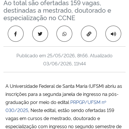
Ao total são ofertadas 159 vagas,
Ministério da Cidadania
destinadas a mestrado, doutorado e
especialização no CCNE
Ministério da Saúde
Copiar para área 
Ministério de Minas e Energia
Ministério da Ciência, Tecnologia, Inovações e Comunicações
Publicado em
25/05/2026, 8h56
. Atualizado
03/06/2026, 11h44
Ministério do Meio Ambiente
Ministério do Turismo
A
Universidade Federal de Santa Maria (UFSM)
abriu as
inscrições para a segunda janela de ingresso na pós-
Ministério do Desenvolvimento Regional
graduação por meio do edital
PRPGP/UFSM nº
030/2025
, Neste edital, estão sendo ofertadas
159
Controladoria-Geral da União
vagas
em cursos de mestrado, doutorado e
especialização com ingresso no segundo semestre de
Ministério da Mulher, da Família e dos Direitos Humanos