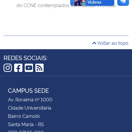
do CCNE contemplados com auxílio eventual
Secretaria-Geral
Secretaria de Governo
Voltar ao topo
Gabinete de Segurança Institucional
REDES SOCIAIS:
Advocacia-Geral da União
Instagram
Facebook
YouTube
RSS
Banco Central do Brasil
CAMPUS SEDE
Planalto
Av. Roraima nº 1000
Cidade Universitária
Bairro Camobi
Santa Maria - RS