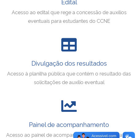
Edital
Ministério da Cidadania
Acesso ao edital que rege a concessão de auxílios
eventuais para estudantes do CCNE
Ministério da Saúde
Ministério de Minas e Energia
Ministério da Ciência, Tecnologia, Inovações e Comunicações
Divulgação dos resultados
Ministério do Meio Ambiente
Acesso à planilha pública que contém o resultado das
solicitações de auxílio eventual
Ministério do Turismo
Ministério do Desenvolvimento Regional
Controladoria-Geral da União
Painel de acompanhamento
Acesso ao painel de acompanhamento dos estudantes
Ministério da Mulher, da Família e dos Direitos Humanos