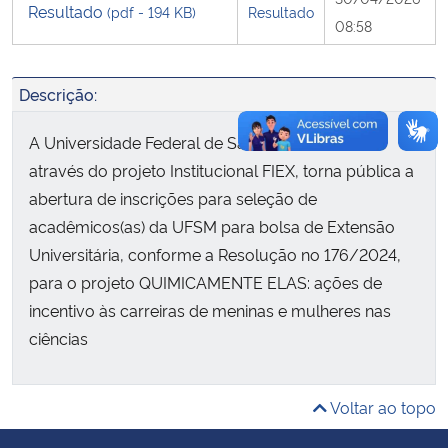
Resultado
(pdf - 194 KB)
Resultado
08:58
Secretaria-Geral
Descrição:
Secretaria de Governo
A Universidade Federal de Santa Maria (UFSM),
Gabinete de Segurança Institucional
através do projeto Institucional FIEX, torna pública a
abertura de inscrições para seleção de
Advocacia-Geral da União
acadêmicos(as) da UFSM para bolsa de Extensão
Universitária, conforme a Resolução no 176/2024,
Banco Central do Brasil
para o projeto QUIMICAMENTE ELAS: ações de
incentivo às carreiras de meninas e mulheres nas
Planalto
ciências
Voltar ao topo