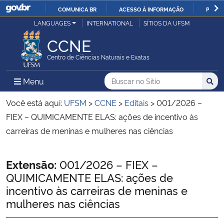
COMUNICA BR
ACESSO À INFORMAÇÃO
PARTI
Casa Civil
LANGUAGES
INTERNATIONAL
SÍTIOS DA UFSM
IR
PARA
CCNE
Ministério da Justiça e Segurança Pública
O
Centro de Ciências Naturais e Exatas
CONTEÚDO
Ministério da Defesa
Buscar no no Sítio
Busca
Busca:
Menu Principal do Sítio
Menu
Busc
Ministério das Relações Exteriores
Você está aqui:
UFSM
>
CCNE
>
Editais
>
001/2026 –
FIEX – QUIMICAMENTE ELAS: ações de incentivo às
Ministério da Economia
carreiras de meninas e mulheres nas ciências
Ministério da Infraestrutura
Início do conteúdo
Extensão:
001/2026 – FIEX –
QUIMICAMENTE ELAS: ações de
Ministério da Agricultura, Pecuária e Abastecimento
incentivo às carreiras de meninas e
mulheres nas ciências
Ministério da Educação