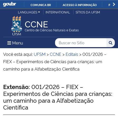
COMUNICA BR
ACESSO À INFORMAÇÃO
PARTI
Casa Civil
LANGUAGES
INTERNATIONAL
SÍTIOS DA UFSM
IR
PARA
CCNE
Ministério da Justiça e Segurança Pública
O
Centro de Ciências Naturais e Exatas
CONTEÚDO
Ministério da Defesa
Buscar no no Sítio
Busca
Busca:
Menu Principal do Sítio
Menu
Busc
Ministério das Relações Exteriores
Você está aqui:
UFSM
>
CCNE
>
Editais
>
001/2026 –
FIEX – Experimentos de Ciências para crianças: um
Ministério da Economia
caminho para a Alfabetização Científica
Ministério da Infraestrutura
Início do conteúdo
Extensão:
001/2026 – FIEX –
Experimentos de Ciências para crianças:
Ministério da Agricultura, Pecuária e Abastecimento
um caminho para a Alfabetização
Científica
Ministério da Educação