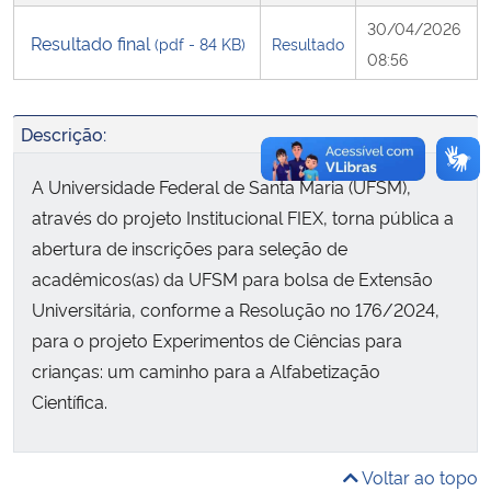
30/04/2026
Resultado final
(pdf - 84 KB)
Resultado
Secretaria-Geral
08:56
Secretaria de Governo
Descrição:
Gabinete de Segurança Institucional
A Universidade Federal de Santa Maria (UFSM),
através do projeto Institucional FIEX, torna pública a
Advocacia-Geral da União
abertura de inscrições para seleção de
acadêmicos(as) da UFSM para bolsa de Extensão
Banco Central do Brasil
Universitária, conforme a Resolução no 176/2024,
para o projeto Experimentos de Ciências para
Planalto
crianças: um caminho para a Alfabetização
Científica.
Voltar ao topo