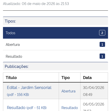
Atualizado:
06 de maio de 2026 às 21:53
Ministério da Cidadania
Ministério da Saúde
Tipos:
Ministério de Minas e Energia
Todos
2
Ministério da Ciência, Tecnologia, Inovações e Comunicações
Abertura
1
Resultado
1
Ministério do Meio Ambiente
Publicações:
Ministério do Turismo
Título
Tipo
Data
Ministério do Desenvolvimento Regional
Edital - Jardim Sensorial
30/04/2026
Abertura
(pdf - 156 KB)
08:49
Controladoria-Geral da União
06/05/2026
Resultado
(pdf - 51 KB)
Resultado
Ministério da Mulher, da Família e dos Direitos Humanos
21:53