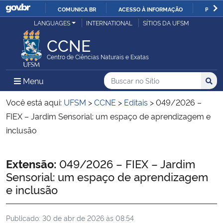
COMUNICA BR
ACESSO À INFORMAÇÃO
PARTI
Casa Civil
LANGUAGES
INTERNATIONAL
SÍTIOS DA UFSM
IR
PARA
CCNE
Ministério da Justiça e Segurança Pública
O
Centro de Ciências Naturais e Exatas
CONTEÚDO
Ministério da Defesa
Buscar no no Sítio
Busca
Busca:
Menu Principal do Sítio
Menu
Busc
Ministério das Relações Exteriores
Você está aqui:
UFSM
>
CCNE
>
Editais
>
049/2026 –
FIEX – Jardim Sensorial: um espaço de aprendizagem e
Ministério da Economia
inclusão
Ministério da Infraestrutura
Início do conteúdo
Extensão:
049/2026 – FIEX – Jardim
Sensorial: um espaço de aprendizagem
Ministério da Agricultura, Pecuária e Abastecimento
e inclusão
Ministério da Educação
Publicado:
30 de abr de 2026 às 08:54