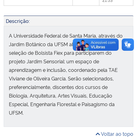
Secretaria-Geral
Descrição:
Secretaria de Governo
A Universidade Federal de Santa Maria, através do
Jardim Botânico da UFSM abre este Edital para
Gabinete de Segurança Institucional
seleção de Bolsista Fiex para participarem do
projeto Jardim Sensorial: um espaço de
Advocacia-Geral da União
aprendizagem e inclusão, coordenado pela TAE
Viviane de Oliveira Garcia. Serão selecionados,
Banco Central do Brasil
preferencialmente, discentes dos cursos de
Biologia, Arquitetura, Artes Visuais, Educação
Planalto
Especial, Engenharia Florestal e Paisagismo da
UFSM.
Voltar ao topo