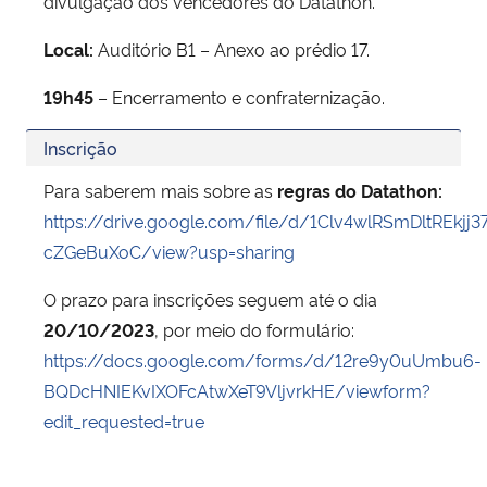
divulgação dos vencedores do Datathon.
Local:
Auditório B1 – Anexo ao prédio 17.
19h45
– Encerramento e confraternização.
Inscrição
Para saberem mais sobre as
regras do Datathon:
https://drive.google.com/file/d/1Clv4wlRSmDltREkjj37
cZGeBuXoC/view?usp=sharing
O prazo para inscrições seguem
até o dia
20/10/2023
, por meio do formulário:
https://docs.google.com/forms/d/12re9y0uUmbu6-
BQDcHNIEKvIXOFcAtwXeT9VljvrkHE/viewform?
edit_requested=true