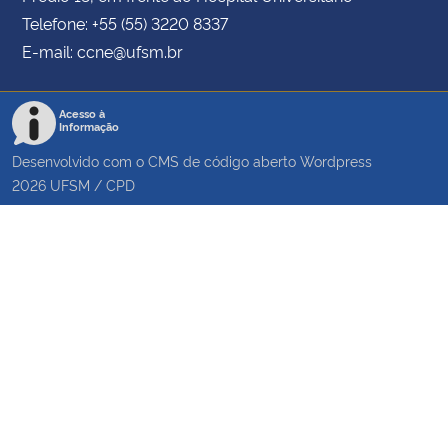
Telefone: +55 (55) 3220 8337
E-mail: ccne@ufsm.br
Acesso à
Informação
Desenvolvido com o CMS de código aberto
Wordpress
2026
UFSM
/
CPD