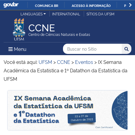
COMUNICA BR
ACESSO À INFORMAÇÃO
PARTI
Casa Civil
LANGUAGES
INTERNATIONAL
SÍTIOS DA UFSM
IR
PARA
CCNE
Ministério da Justiça e Segurança Pública
O
Centro de Ciências Naturais e Exatas
CONTEÚDO
Ministério da Defesa
Buscar no no Sítio
Busca
Busca:
Menu Principal do Sítio
Menu
Busc
Ministério das Relações Exteriores
Você está aqui:
UFSM
>
CCNE
>
Eventos
>
IX Semana
Acadêmica da Estatística e 1º Datathon da Estatística da
Ministério da Economia
UFSM
Ministério da Infraestrutura
Início do conteúdo
Início do conteúdo
Ministério da Agricultura, Pecuária e Abastecimento
Ministério da Educação