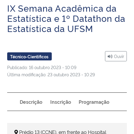
IX Semana Acadêmica da
Ministério da Cidadania
Estatística e 1º Datathon da
Ministério da Saúde
Estatística da UFSM
Ministério de Minas e Energia
Ministério da Ciência, Tecnologia, Inovações e Comunicações
Ouvir
Técnico-Científicos
Publicado: 16 outubro 2023 - 10:09
Ministério do Meio Ambiente
Última modificação: 23 outubro 2023 - 10:29
Ministério do Turismo
Ministério do Desenvolvimento Regional
Descrição
Inscrição
Programação
Controladoria-Geral da União
Prédio 13 (CCNE), em frente ao Hospital
Ministério da Mulher, da Família e dos Direitos Humanos