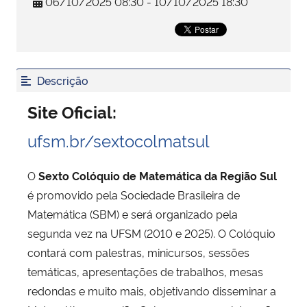
06/10/2025 08:30 - 10/10/2025 18:30
Secretaria-Geral
Secretaria de Governo
Descrição
Gabinete de Segurança Institucional
Site Oficial:
ufsm.br/sextocolmatsul
Advocacia-Geral da União
O
Sexto Colóquio de Matemática da Região Sul
Banco Central do Brasil
é promovido pela Sociedade Brasileira de
Matemática (SBM) e será organizado pela
Planalto
segunda vez na UFSM (2010 e 2025). O Colóquio
contará com palestras, minicursos, sessões
temáticas, apresentações de trabalhos, mesas
redondas e muito mais, objetivando disseminar a