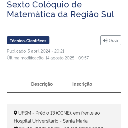
Sexto Colóquio de
Ministério da Cidadania
Matemática da Região Sul
Ministério da Saúde
Ministério de Minas e Energia
Ouvir
Técnico-Científicos
Ministério da Ciência, Tecnologia, Inovações e Comunicações
Publicado: 5 abril 2024 - 20:21
Última modificação: 14 agosto 2025 - 09:57
Ministério do Meio Ambiente
Ministério do Turismo
Descrição
Inscrição
Ministério do Desenvolvimento Regional
Controladoria-Geral da União
UFSM - Prédio 13 (CCNE), em frente ao
Hospital Universitário - Santa Maria
Ministério da Mulher, da Família e dos Direitos Humanos