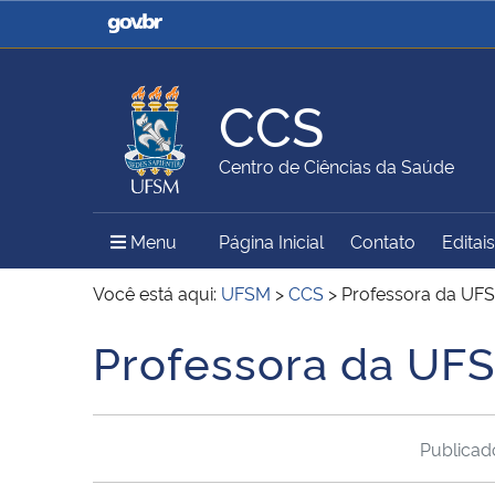
Casa Civil
Ministério da Justiça e
Segurança Pública
CCS
Ministério da Agricultura,
Ministério da Educação
Centro de Ciências da Saúde
Pecuária e Abastecimento
Menu Principal do Sítio
Menu
Página Inicial
Contato
Editais
Ministério do Meio Ambiente
Ministério do Turismo
Você está aqui:
UFSM
>
CCS
>
Professora da UFS
Professora da UFS
Início do conteúdo
Secretaria de Governo
Gabinete de Segurança
Institucional
Publica