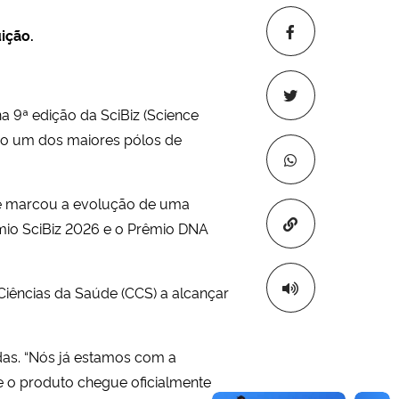
ição.
a 9ª edição da SciBiz (Science
do um dos maiores pólos de
que marcou a evolução de uma
Copiar para áre
mio SciBiz 2026 e o Prêmio DNA
Ciências da Saúde (CCS) a alcançar
ndas. “Nós já estamos com a
ue o produto chegue oficialmente