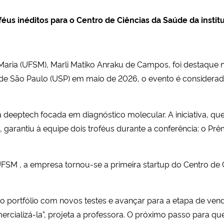
us inéditos para o Centro de Ciências da Saúde da institu
Maria (UFSM), Marli Matiko Anraku de Campos, foi destaque n
 de São Paulo (USP) em maio de 2026, o evento é considera
 deeptech focada em diagnóstico molecular. A iniciativa, 
arantiu à equipe dois troféus durante a conferência: o Prê
UFSM , a empresa tornou-se a primeira startup do Centro de 
r o portfólio com novos testes e avançar para a etapa de ve
ercializá-la”, projeta a professora. O próximo passo para q