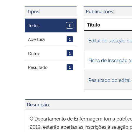
Tipos:
Publicações:
Título
Todos
3
Abertura
1
Edital de seleção d
Outro
1
Ficha de Inscrição
(
Resultado
1
Resultado do edital
Descrição:
O Departamento de Enfermagem torna público 
2019, estarão abertas as inscrições à seleção p