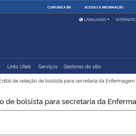
COMUNICA BR
ACESSO À INFORMAÇÃO
Ministério da Defesa
Ministério das Relações
Mini
IR
LANGUAGES
INTERNATI
Exteriores
PARA
O
Ministério da Cidadania
Ministério da Saúde
Mini
CONTEÚDO
Links Úteis
Serviços
Gestores do sítio
Ministério do
Controladoria-Geral da
Mini
Desenvolvimento Regional
União
Famí
Edital de seleção de bolsista para secretaria da Enfermagem
Hum
o de bolsista para secretaria da Enfer
Advocacia-Geral da União
Banco Central do Brasil
Plan