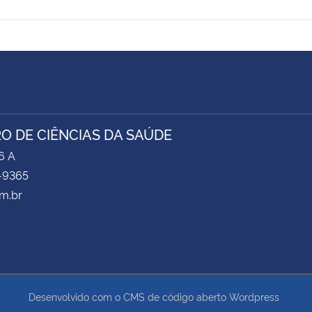
O DE CIÊNCIAS DA SAÚDE
6 A
-9365
m.br
Desenvolvido com o CMS de código aberto
Wordpress