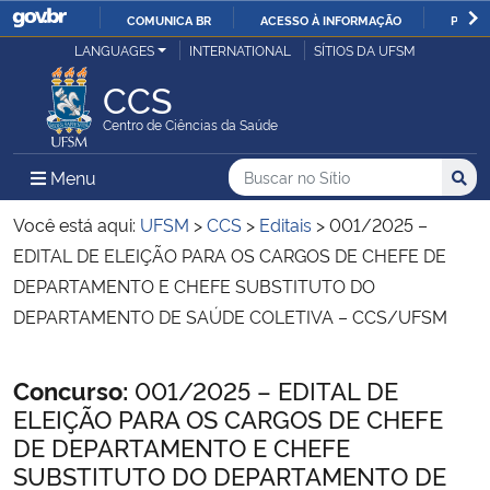
COMUNICA BR
ACESSO À INFORMAÇÃO
PARTI
Casa Civil
LANGUAGES
INTERNATIONAL
SÍTIOS DA UFSM
IR
PARA
CCS
Ministério da Justiça e Segurança Pública
O
Centro de Ciências da Saúde
CONTEÚDO
Ministério da Defesa
Buscar no no Sítio
Busca
Busca:
Menu Principal do Sítio
Menu
Busc
Ministério das Relações Exteriores
Você está aqui:
UFSM
>
CCS
>
Editais
>
001/2025 –
EDITAL DE ELEIÇÃO PARA OS CARGOS DE CHEFE DE
Ministério da Economia
DEPARTAMENTO E CHEFE SUBSTITUTO DO
DEPARTAMENTO DE SAÚDE COLETIVA – CCS/UFSM
Ministério da Infraestrutura
Início do conteúdo
Concurso:
001/2025 – EDITAL DE
Ministério da Agricultura, Pecuária e Abastecimento
ELEIÇÃO PARA OS CARGOS DE CHEFE
DE DEPARTAMENTO E CHEFE
Ministério da Educação
SUBSTITUTO DO DEPARTAMENTO DE