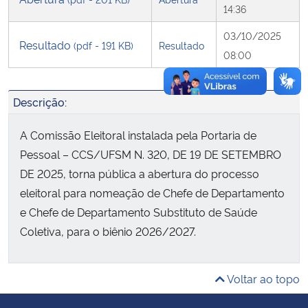
14:36
Secretaria-Geral
03/10/2025
Resultado
(pdf - 191 KB)
Resultado
08:00
Secretaria de Governo
Descrição:
Gabinete de Segurança Institucional
A Comissão Eleitoral instalada pela Portaria de
Advocacia-Geral da União
Pessoal – CCS/UFSM N. 320, DE 19 DE SETEMBRO
DE 2025, torna pública a abertura do processo
Banco Central do Brasil
eleitoral para nomeação de Chefe de Departamento
e Chefe de Departamento Substituto de Saúde
Planalto
Coletiva, para o biênio 2026/2027.
Voltar ao topo