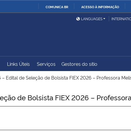
COMUNICA BR
ACESSO À INFORMAÇÃO
Ministério da Defesa
Ministério das Relações
Mini
IR
LANGUAGES
INTERNATI
Exteriores
PARA
O
Ministério da Cidadania
Ministério da Saúde
Mini
CONTEÚDO
Links Úteis
Serviços
Gestores do sítio
Ministério do
Controladoria-Geral da
Mini
Desenvolvimento Regional
União
Famí
– Edital de Seleção de Bolsista FIEX 2026 – Professora Mel
Hum
eção de Bolsista FIEX 2026 – Professor
Advocacia-Geral da União
Banco Central do Brasil
Plan