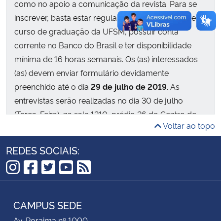
como no apoio a comunicação da revista. Para se
inscrever, basta estar regularmente matriculado em
Secretaria-Geral
curso de graduação da UFSM, possuir conta
corrente no Banco do Brasil e ter disponibilidade
Secretaria de Governo
mínima de 16 horas semanais. Os (as) interessados
(as) devem enviar formulário devidamente
Gabinete de Segurança Institucional
preenchido até o dia
29 de julho de 2019
. As
entrevistas serão realizadas no dia 30 de julho
Advocacia-Geral da União
(Terça-Feira), na sala 1210, prédio 26 do Centro de
Voltar ao topo
Ciências da Saúde, com início às 9:00 h por ordem
Banco Central do Brasil
de chegada. Início das atividades para o mês de
REDES SOCIAIS:
Planalto
agosto.
Instagram
Facebook
Twitter
YouTube
RSS
CAMPUS SEDE
Av. Roraima nº 1000