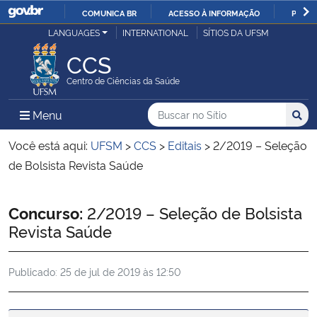
COMUNICA BR
ACESSO À INFORMAÇÃO
PARTI
Casa Civil
LANGUAGES
INTERNATIONAL
SÍTIOS DA UFSM
IR
PARA
CCS
Ministério da Justiça e Segurança Pública
O
Centro de Ciências da Saúde
CONTEÚDO
Ministério da Defesa
Buscar no no Sítio
Busca
Busca:
Menu Principal do Sítio
Menu
Busc
Ministério das Relações Exteriores
Você está aqui:
UFSM
>
CCS
>
Editais
>
2/2019 – Seleção
de Bolsista Revista Saúde
Ministério da Economia
Início do conteúdo
Concurso:
2/2019 – Seleção de Bolsista
Ministério da Infraestrutura
Revista Saúde
Ministério da Agricultura, Pecuária e Abastecimento
Publicado:
25 de jul de 2019 às 12:50
Ministério da Educação