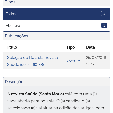
Tipos:
Ministério da Cidadania
Todos
1
Ministério da Saúde
Abertura
1
Ministério de Minas e Energia
Publicações:
Ministério da Ciência, Tecnologia, Inovações e Comunicações
Título
Tipo
Data
Seleção de Bolsista Revista
25/07/2019
Ministério do Meio Ambiente
Abertura
Saúde
(docx - 60 KB)
15:48
Ministério do Turismo
Descrição:
Ministério do Desenvolvimento Regional
A
revista Saúde (Santa Maria)
está com uma (1)
Controladoria-Geral da União
vaga aberta para bolsista. O (a) candidato (a)
selecionado (a) vai atuar na edição dos artigos, bem
Ministério da Mulher, da Família e dos Direitos Humanos