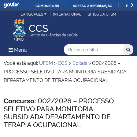
COMUNICA BR
ACESSO À INFORMAÇÃO
PARTI
Casa Civil
LANGUAGES
INTERNATIONAL
SÍTIOS DA UFSM
IR
PARA
CCS
Ministério da Justiça e Segurança Pública
O
Centro de Ciências da Saúde
CONTEÚDO
Ministério da Defesa
Buscar no no Sítio
Busca
Busca:
Menu Principal do Sítio
Menu
Busc
Ministério das Relações Exteriores
Você está aqui:
UFSM
>
CCS
>
Editais
>
002/2026 –
PROCESSO SELETIVO PARA MONITORIA SUBSIDIADA
Ministério da Economia
DEPARTAMENTO DE TERAPIA OCUPACIONAL
Ministério da Infraestrutura
Início do conteúdo
Concurso:
002/2026 – PROCESSO
SELETIVO PARA MONITORIA
Ministério da Agricultura, Pecuária e Abastecimento
SUBSIDIADA DEPARTAMENTO DE
TERAPIA OCUPACIONAL
Ministério da Educação