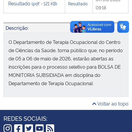
Resultado
(pdf - 121 KB)
Resultado
09:18
Secretaria-Geral
Descrição:
Secretaria de Governo
O Departamento de Terapia Ocupacional do Centro
Gabinete de Segurança Institucional
de Ciências da Saúde, torna público que, no período
de 05 a 06 de maio de 2026, estarão abertas as
Advocacia-Geral da União
inscrições para o processo seletivo para BOLSA DE
MONITORIA SUBSIDIADA em disciplina do
Banco Central do Brasil
Departamento de Terapia Ocupacional
Planalto
Voltar ao topo
REDES SOCIAIS: