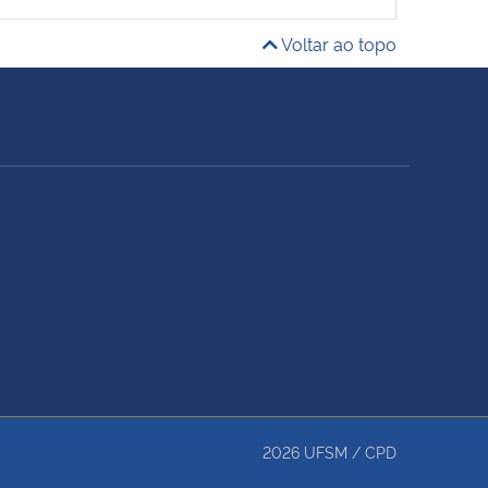
Voltar ao topo
2026
UFSM
/
CPD