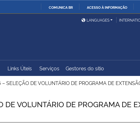
COMUNICA BR
ACESSO À INFORMAÇÃO
Ministério da Defesa
Ministério das Relações
Mini
IR
LANGUAGES
INTERNATI
Exteriores
PARA
O
Ministério da Cidadania
Ministério da Saúde
Mini
CONTEÚDO
Links Úteis
Serviços
Gestores do sítio
Ministério do
Controladoria-Geral da
Mini
Desenvolvimento Regional
União
Famí
 – SELEÇÃO DE VOLUNTÁRIO DE PROGRAMA DE EXTENSÃO – 
Hum
O DE VOLUNTÁRIO DE PROGRAMA DE EX
Advocacia-Geral da União
Banco Central do Brasil
Plan