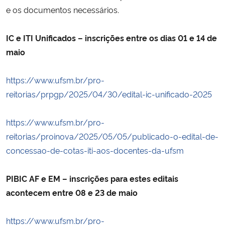
e os documentos necessários.
Ministério da Cidadania
Ministério da Saúde
IC e ITI Unificados – inscrições entre os dias 01 e 14 de
maio
Ministério de Minas e Energia
https://www.ufsm.br/pro-
Ministério da Ciência, Tecnologia, Inovações e Comunicações
reitorias/prpgp/2025/04/30/edital-ic-unificado-2025
Ministério do Meio Ambiente
https://www.ufsm.br/pro-
reitorias/proinova/2025/05/05/publicado-o-edital-de-
Ministério do Turismo
concessao-de-cotas-iti-aos-docentes-da-ufsm
Ministério do Desenvolvimento Regional
PIBIC AF e EM – inscrições para estes editais
acontecem entre 08 e 23 de maio
Controladoria-Geral da União
https://www.ufsm.br/pro-
Ministério da Mulher, da Família e dos Direitos Humanos