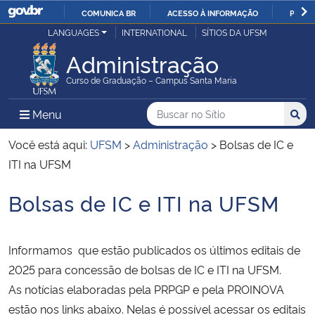
COMUNICA BR
ACESSO À INFORMAÇÃO
PARTI
Casa Civil
LANGUAGES
INTERNATIONAL
SÍTIOS DA UFSM
IR
PARA
Administração
Ministério da Justiça e Segurança Pública
O
Curso de Graduação – Campus Santa Maria
CONTEÚDO
Ministério da Defesa
Buscar no no Sítio
Busca
Busca:
Menu Principal do Sítio
Menu
Busc
Ministério das Relações Exteriores
Você está aqui:
UFSM
>
Administração
>
Bolsas de IC e
ITI na UFSM
Ministério da Economia
Bolsas de IC e ITI na UFSM
Início do conteúdo
Ministério da Infraestrutura
Informamos que estão publicados os últimos editais de
Ministério da Agricultura, Pecuária e Abastecimento
2025 para concessão de bolsas de IC e ITI na UFSM.
As notícias elaboradas pela PRPGP e pela PROINOVA
Ministério da Educação
estão nos links abaixo. Nelas é possível acessar os editais