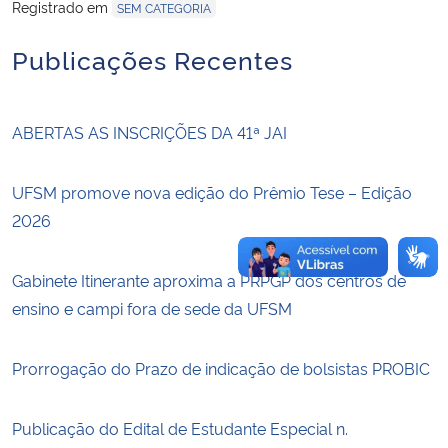
Registrado em
SEM CATEGORIA
Secretaria-Geral
Publicações Recentes
Secretaria de Governo
ABERTAS AS INSCRIÇÕES DA 41ª JAI
Gabinete de Segurança Institucional
UFSM promove nova edição do Prêmio Tese – Edição
Advocacia-Geral da União
2026
Banco Central do Brasil
Gabinete Itinerante aproxima a PRPGP dos centros de
ensino e campi fora de sede da UFSM
Planalto
Prorrogação do Prazo de indicação de bolsistas PROBIC
Publicação do Edital de Estudante Especial n.