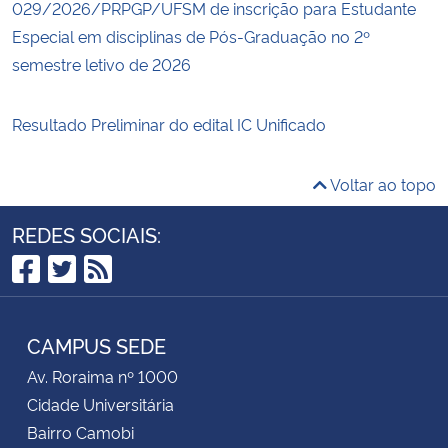
029/2026/PRPGP/UFSM de inscrição para Estudante
Especial em disciplinas de Pós-Graduação no 2º
semestre letivo de 2026
Resultado Preliminar do edital IC Unificado
Voltar ao topo
REDES SOCIAIS:
Facebook
Twitter
RSS
CAMPUS SEDE
Av. Roraima nº 1000
Cidade Universitária
Bairro Camobi