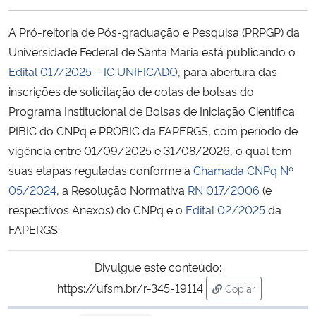
Ministério da Cidadania
A Pró-reitoria de Pós-graduação e Pesquisa (PRPGP) da
Ministério da Saúde
Universidade Federal de Santa Maria está publicando o
Edital 017/2025 – IC UNIFICADO
, para abertura das
Ministério de Minas e Energia
inscrições de solicitação de cotas de bolsas do
Programa Institucional de Bolsas de Iniciação Científica
Ministério da Ciência, Tecnologia, Inovações e Comunicações
PIBIC do CNPq e PROBIC da FAPERGS, com período de
vigência entre 01/09/2025 e 31/08/2026, o qual tem
Ministério do Meio Ambiente
suas etapas reguladas conforme a
Chamada CNPq Nº
05/2024
, a Resolução Normativa
RN 017/2006
(e
Ministério do Turismo
respectivos Anexos) do CNPq e o
Edital 02/2025
da
FAPERGS.
Ministério do Desenvolvimento Regional
Divulgue este conteúdo:
Controladoria-Geral da União
https://ufsm.br/r-345-19114
Copiar
para área de tran
Ministério da Mulher, da Família e dos Direitos Humanos