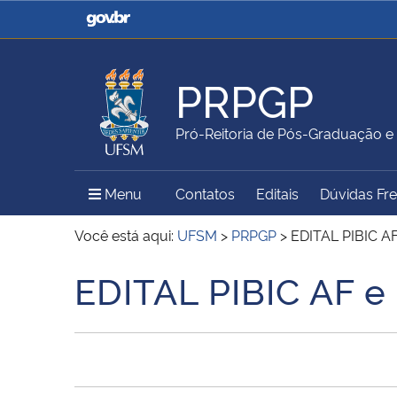
Casa Civil
Ministério da Justiça e
Segurança Pública
PRPGP
Ministério da Agricultura,
Ministério da Educação
Pró-Reitoria de Pós-Graduação e
Pecuária e Abastecimento
Menu Principal do Sítio
Menu
Contatos
Editais
Dúvidas Fr
Ministério do Meio Ambiente
Ministério do Turismo
Você está aqui:
UFSM
>
PRPGP
>
EDITAL PIBIC A
EDITAL PIBIC AF 
Início do conteúdo
Secretaria de Governo
Gabinete de Segurança
Institucional