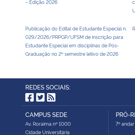
– Edição 2026
c
Publicação do Edital de Estudante Especial n.
R
029/2026/PRPGP/UFSM de inscrição para
Estudante Especial em disciplinas de Pós-
Graduação no 2º semestre letivo de 2026
REDES SOCIAIS:
Facebook
Twitter
RSS
CAMPUS SEDE
PRÓ-R
Av. Roraima nº 1000
7º andar 
Cidade Universitária