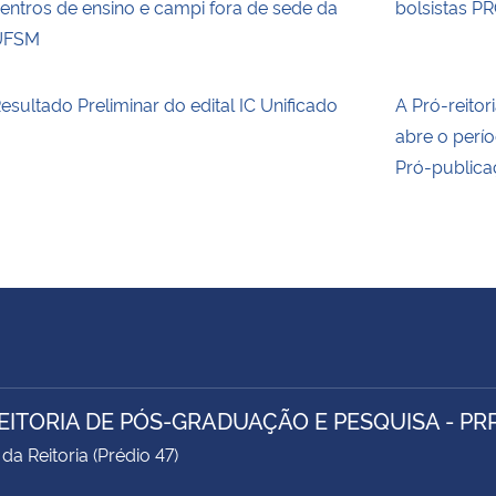
entros de ensino e campi fora de sede da
bolsistas P
UFSM
esultado Preliminar do edital IC Unificado
A Pró-reito
abre o perío
Pró-publica
EITORIA DE PÓS-GRADUAÇÃO E PESQUISA - PR
da Reitoria (Prédio 47)