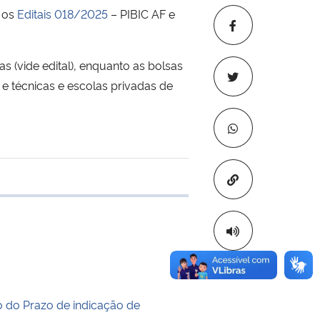
o os
Editais 018/2025
– PIBIC AF e
 (vide edital), enquanto as bolsas
 e técnicas e escolas privadas de
Copiar para áre
e transferência
 do Prazo de indicação de