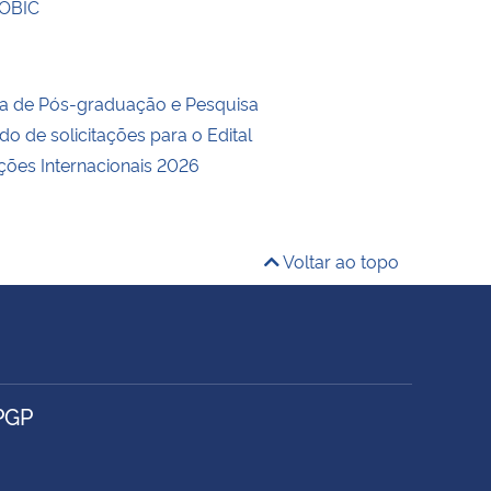
ROBIC
ria de Pós-graduação e Pesquisa
do de solicitações para o Edital
ções Internacionais 2026
Voltar ao topo
PGP