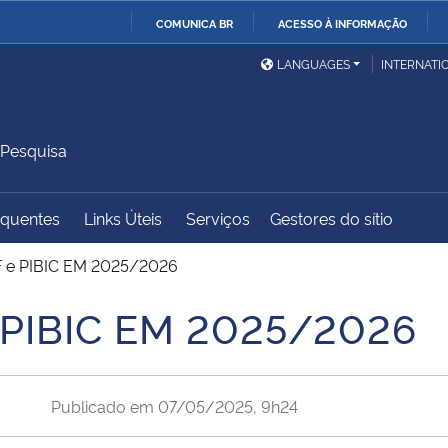
COMUNICA BR
ACESSO À INFORMAÇÃO
Ministério da Defesa
Ministério das Relações
Mini
IR
LANGUAGES
INTERNATI
Exteriores
PARA
O
Ministério da Cidadania
Ministério da Saúde
Mini
CONTEÚDO
 Pesquisa
equentes
Links Úteis
Serviços
Gestores do sítio
Ministério do
Controladoria-Geral da
Mini
Desenvolvimento Regional
União
Famí
F e PIBIC EM 2025/2026
Hum
e PIBIC EM 2025/2026
Advocacia-Geral da União
Banco Central do Brasil
Plan
Publicado em
07/05/2025, 9h24