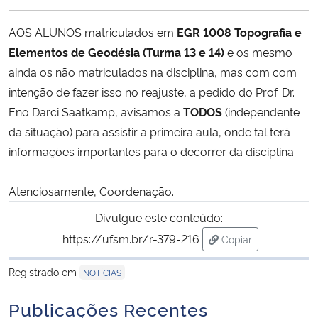
Ministério da Cidadania
AOS ALUNOS matriculados em
EGR 1008 Topografia e
Ministério da Saúde
Elementos de Geodésia (Turma 13 e 14)
e os mesmo
ainda os não matriculados na disciplina, mas com com
Ministério de Minas e Energia
intenção de fazer isso no reajuste, a pedido do Prof. Dr.
Eno Darci Saatkamp, avisamos a
TODOS
(independente
Ministério da Ciência, Tecnologia, Inovações e Comunicações
da situação) para assistir a primeira aula, onde tal terá
informações importantes para o decorrer da disciplina.
Ministério do Meio Ambiente
Atenciosamente, Coordenação.
Ministério do Turismo
Divulgue este conteúdo:
https://ufsm.br/r-379-216
Ministério do Desenvolvimento Regional
Copiar
para área de trans
Registrado em
NOTÍCIAS
Controladoria-Geral da União
Publicações Recentes
Ministério da Mulher, da Família e dos Direitos Humanos