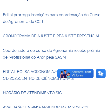
Secretaria-Geral
Edital prorroga inscrições para coordenação do Curso
de Agronomia do CCR
Secretaria de Governo
CRONOGRAMA DE AJUSTE E REAJUSTE PRESENCIAL
Gabinete de Segurança Institucional
Advocacia-Geral da União
Coordenadora do curso de Agronomia recebe prêmio
de “Profissional do Ano” pela SASM
Banco Central do Brasil
EDITAL BOLSA AGRONOMIA/CCR/UFSM N.
Planalto
01/2025CENTRO DE CIÊNCIAS RURAIS
HORÁRIO DE ATENDIMENTO SIG
AVALIAÇÃO ENSINO-APRENDIZAGEM 2025/01