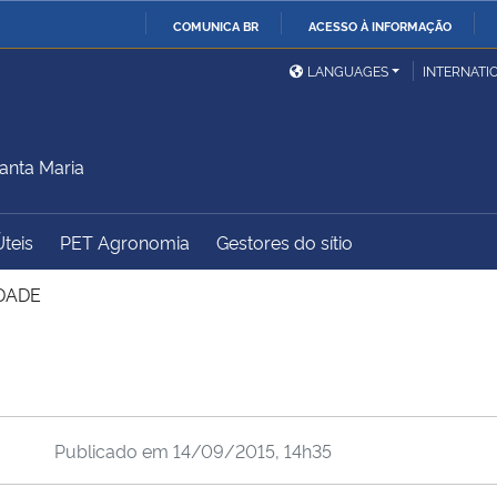
COMUNICA BR
ACESSO À INFORMAÇÃO
Ministério da Defesa
Ministério das Relações
Mini
IR
LANGUAGES
INTERNATI
Exteriores
PARA
O
Ministério da Cidadania
Ministério da Saúde
Mini
CONTEÚDO
anta Maria
Úteis
PET Agronomia
Gestores do sítio
Ministério do
Controladoria-Geral da
Mini
Desenvolvimento Regional
União
Famí
DADE
Hum
Advocacia-Geral da União
Banco Central do Brasil
Plan
Publicado em
14/09/2015, 14h35