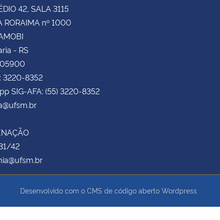
ÉDIO 42, SALA 3115
 RORAIMA nº 1000
CAMOBI
ria - RS
105900
: 3220-8352
pp SIG-AFA: (55) 3220-8352
fa@ufsm.br
ENAÇÃO
31/42
ia@ufsm.br
Desenvolvido com o CMS de código aberto
Wordpress