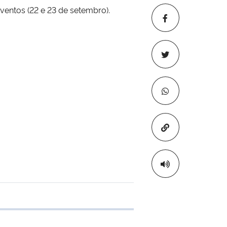
eventos (22 e 23 de setembro).
Copiar para áre
 transferência