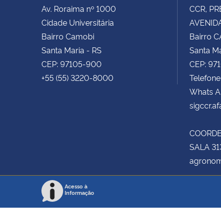
Av. Roraima nº 1000
CCR, PR
Cidade Universitária
AVENIDA
Bairro Camobi
Bairro 
Santa Maria - RS
Santa Ma
CEP: 97105-900
CEP: 97
+55 (55) 3220-8000
Telefone
Whats A
sigccr.a
COORD
SALA 31
agronom
Acesso à
Informação