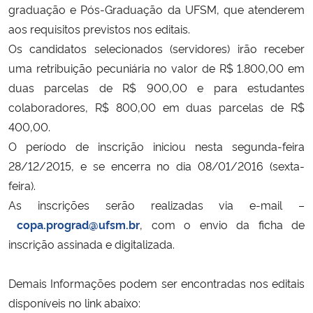
graduação e Pós-Graduação da UFSM, que atenderem
aos requisitos previstos nos editais.
Secretaria-Geral
Os candidatos selecionados (servidores) irão receber
uma retribuição pecuniária no valor de R$ 1.800,00 em
Secretaria de Governo
duas parcelas de R$ 900,00 e para estudantes
colaboradores, R$ 800,00 em duas parcelas de R$
Gabinete de Segurança Institucional
400,00.
Advocacia-Geral da União
O período de inscrição iniciou nesta segunda-feira
28/12/2015, e se encerra no dia 08/01/2016 (sexta-
Banco Central do Brasil
feira).
As inscrições serão realizadas via e-mail –
Planalto
copa.prograd@ufsm.br
,
com o envio da ficha de
inscrição assinada e digitalizada.
Demais Informações podem ser encontradas nos editais
disponíveis no link abaixo: