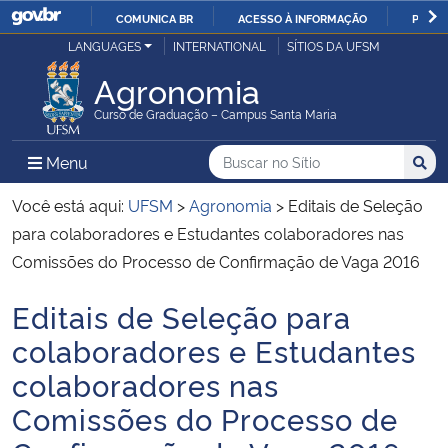
COMUNICA BR
ACESSO À INFORMAÇÃO
PARTI
Casa Civil
LANGUAGES
INTERNATIONAL
SÍTIOS DA UFSM
IR
PARA
Agronomia
Ministério da Justiça e Segurança Pública
O
Curso de Graduação – Campus Santa Maria
CONTEÚDO
Ministério da Defesa
Buscar no no Sítio
Busca
Busca:
Menu Principal do Sítio
Menu
Busc
Ministério das Relações Exteriores
Você está aqui:
UFSM
>
Agronomia
>
Editais de Seleção
para colaboradores e Estudantes colaboradores nas
Ministério da Economia
Comissões do Processo de Confirmação de Vaga 2016
Editais de Seleção para
Ministério da Infraestrutura
Início do conteúdo
colaboradores e Estudantes
Ministério da Agricultura, Pecuária e Abastecimento
colaboradores nas
Comissões do Processo de
Ministério da Educação