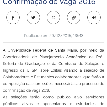
Confirmação de Vaga 2016
Ministério da Cidadania
Copiar para área 
Ministério da Saúde
Ministério de Minas e Energia
Publicado em
29/12/2015, 13h43
Ministério da Ciência, Tecnologia, Inovações e Comunicações
A Universidade Federal de Santa Maria, por meio da
Ministério do Meio Ambiente
Coordenadoria de Planejamento Acadêmico da Pró-
Reitoria de Graduação e da Comissão de Seleção e
Ministério do Turismo
Ingresso da UFSM, abre Editais visando à seleção de
Colaboradores e Estudantes colaboradores, que farão a
Ministério do Desenvolvimento Regional
composição das comissões, necessárias ao processo de
confirmação de vaga 2016.
Controladoria-Geral da União
As seleções terão como público alvo servidores
públicos ativos e aposentados e estudantes de
Ministério da Mulher, da Família e dos Direitos Humanos