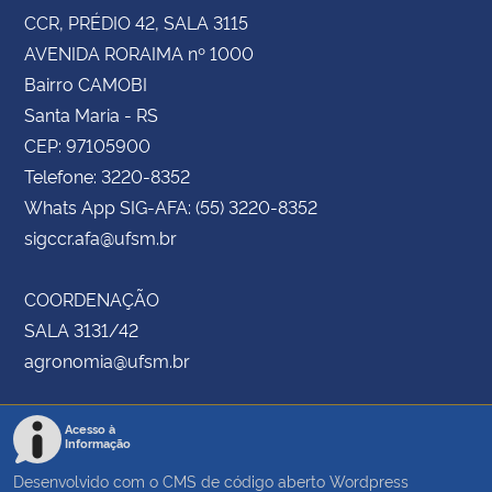
CCR, PRÉDIO 42, SALA 3115
AVENIDA RORAIMA nº 1000
Bairro CAMOBI
Santa Maria - RS
CEP: 97105900
Telefone: 3220-8352
Whats App SIG-AFA: (55) 3220-8352
sigccr.afa@ufsm.br
COORDENAÇÃO
SALA 3131/42
agronomia@ufsm.br
Acesso à
Informação
Desenvolvido com o CMS de código aberto
Wordpress