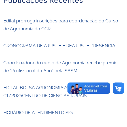
Secretaria-Geral
Edital prorroga inscrições para coordenação do Curso
de Agronomia do CCR
Secretaria de Governo
Gabinete de Segurança Institucional
CRONOGRAMA DE AJUSTE E REAJUSTE PRESENCIAL
Advocacia-Geral da União
Coordenadora do curso de Agronomia recebe prêmio
de “Profissional do Ano” pela SASM
Banco Central do Brasil
EDITAL BOLSA AGRONOMIA/CCR/UFSM N.
Planalto
01/2025CENTRO DE CIÊNCIAS RURAIS
HORÁRIO DE ATENDIMENTO SIG