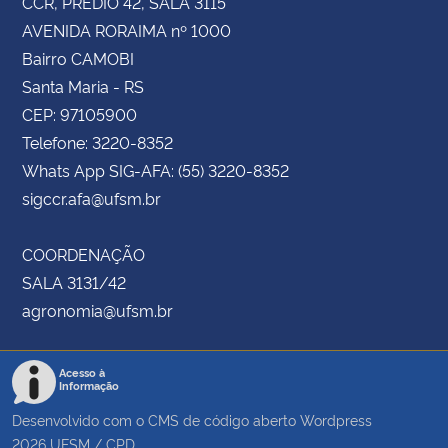
CCR, PRÉDIO 42, SALA 3115
AVENIDA RORAIMA nº 1000
Bairro CAMOBI
Santa Maria - RS
CEP: 97105900
Telefone: 3220-8352
Whats App SIG-AFA: (55) 3220-8352
sigccr.afa@ufsm.br
COORDENAÇÃO
SALA 3131/42
agronomia@ufsm.br
Acesso à
Informação
Desenvolvido com o CMS de código aberto
Wordpress
2026
UFSM
/
CPD