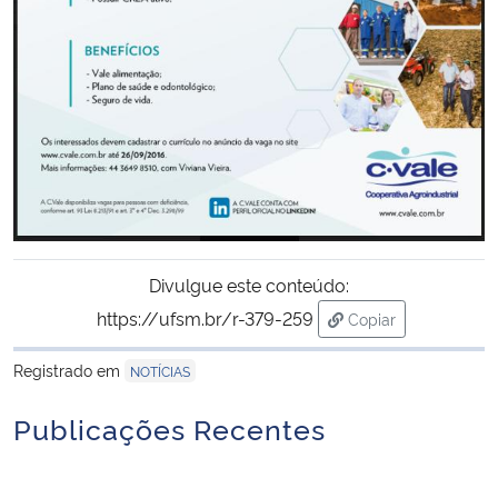
Secretaria-Geral
Secretaria de Governo
Gabinete de Segurança Institucional
Advocacia-Geral da União
Divulgue este conteúdo:
Banco Central do Brasil
https://ufsm.br/r-379-259
Copiar
para área de trans
Planalto
Registrado em
NOTÍCIAS
Publicações Recentes