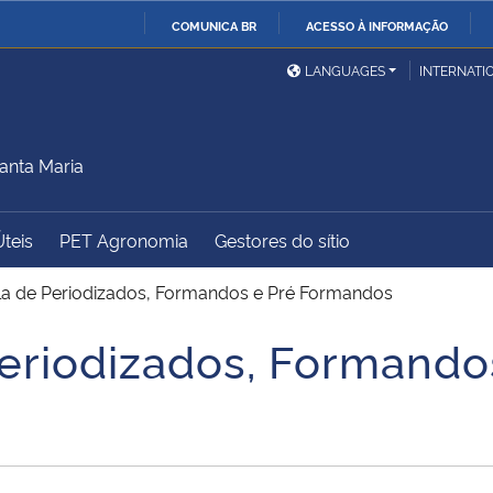
COMUNICA BR
ACESSO À INFORMAÇÃO
Ministério da Defesa
Ministério das Relações
Mini
IR
LANGUAGES
INTERNATI
Exteriores
PARA
O
Ministério da Cidadania
Ministério da Saúde
Mini
CONTEÚDO
anta Maria
Úteis
PET Agronomia
Gestores do sítio
Ministério do
Controladoria-Geral da
Mini
Desenvolvimento Regional
União
Famí
la de Periodizados, Formandos e Pré Formandos
Hum
Periodizados, Formando
Advocacia-Geral da União
Banco Central do Brasil
Plan