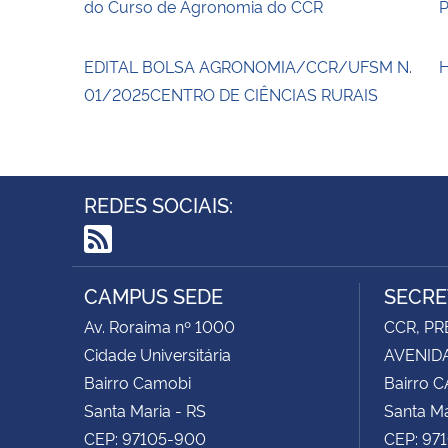
do Curso de Agronomia do CCR
EDITAL BOLSA AGRONOMIA/CCR/UFSM N.
01/2025CENTRO DE CIÊNCIAS RURAIS
REDES SOCIAIS:
RSS
CAMPUS SEDE
SECRE
Av. Roraima nº 1000
CCR, PR
Cidade Universitária
AVENIDA
Bairro Camobi
Bairro 
Santa Maria - RS
Santa Ma
CEP: 97105-900
CEP: 97