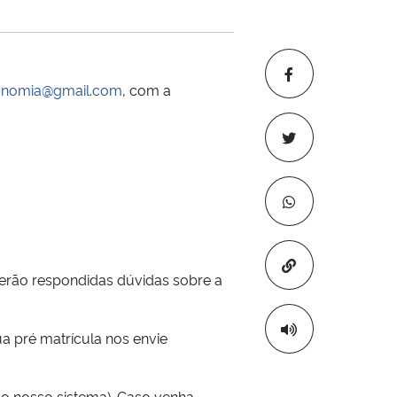
ronomia@gmail.com
, com a
Copiar para áre
erão respondidas dúvidas sobre a
a pré matrícula nos envie
lo nosso sistema). Caso venha