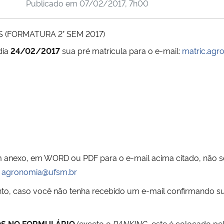
Publicado em
07/02/2017, 7h00
(FORMATURA 2° SEM 2017)
dia
24/02/2017
sua pré matrícula para o e-mail:
matric.ag
anexo, em WORD ou PDF para o e-mail acima citado,
não s
agronomia@ufsm.br
nto, caso você não tenha recebido um e-mail confirmando su
OS NO FORMULÁRIO
(exceto o
RANKING
, este é colocado pe