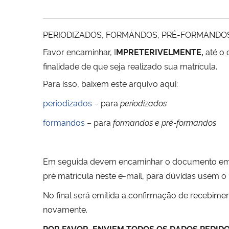
PERIODIZADOS, FORMANDOS, PRÉ-FORMANDOS 
Favor encaminhar, I
MPRETERIVELMENTE,
até o 
finalidade de que seja realizado sua matrícula.
Para isso, baixem este arquivo aqui:
periodizados
– para
periodizados
formandos
– para
formandos e
pré-formandos
Em seguida devem encaminhar o documento em 
pré matrícula neste e-mail, para dúvidas usem o
No final será emitida a confirmação de recebime
novamente.
POR FAVOR, ENVIEM TODOS OS DADOS PEDID