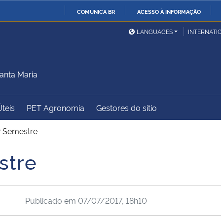
COMUNICA BR
ACESSO À INFORMAÇÃO
Ministério da Defesa
Ministério das Relações
Mini
IR
LANGUAGES
INTERNATI
Exteriores
PARA
O
Ministério da Cidadania
Ministério da Saúde
Mini
CONTEÚDO
anta Maria
Úteis
PET Agronomia
Gestores do sítio
Ministério do
Controladoria-Geral da
Mini
Desenvolvimento Regional
União
Famí
º Semestre
Hum
stre
Advocacia-Geral da União
Banco Central do Brasil
Plan
Publicado em
07/07/2017, 18h10