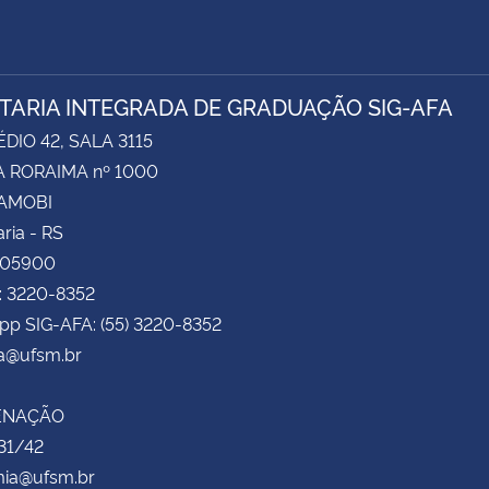
TARIA INTEGRADA DE GRADUAÇÃO SIG-AFA
ÉDIO 42, SALA 3115
 RORAIMA nº 1000
CAMOBI
ria - RS
105900
: 3220-8352
pp SIG-AFA: (55) 3220-8352
fa@ufsm.br
ENAÇÃO
31/42
ia@ufsm.br