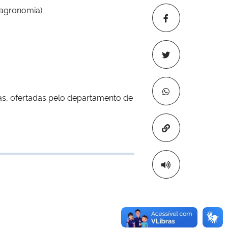
 agronomia):
nas, ofertadas pelo departamento de
Copiar para áre
 transferência