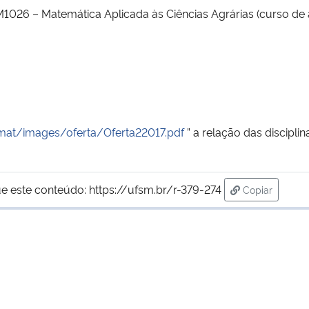
M1026 – Matemática Aplicada às Ciências Agrárias (curso de
mat/images/oferta/Oferta22017.pdf
” a relação das discipli
e este conteúdo:
https://ufsm.br/r-379-274
Copiar
para área de