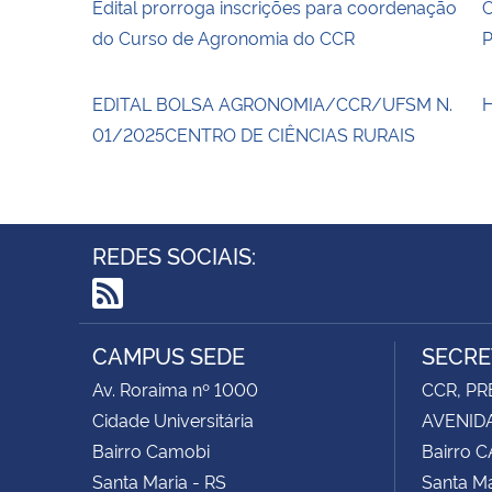
Edital prorroga inscrições para coordenação
do Curso de Agronomia do CCR
EDITAL BOLSA AGRONOMIA/CCR/UFSM N.
01/2025CENTRO DE CIÊNCIAS RURAIS
REDES SOCIAIS:
RSS
CAMPUS SEDE
SECRE
Av. Roraima nº 1000
CCR, PR
Cidade Universitária
AVENIDA
Bairro Camobi
Bairro 
Santa Maria - RS
Santa Ma