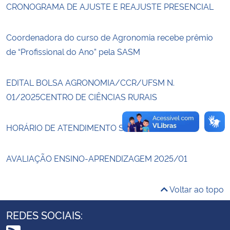
CRONOGRAMA DE AJUSTE E REAJUSTE PRESENCIAL
Secretaria-Geral
Coordenadora do curso de Agronomia recebe prêmio
de “Profissional do Ano” pela SASM
Secretaria de Governo
Gabinete de Segurança Institucional
EDITAL BOLSA AGRONOMIA/CCR/UFSM N.
01/2025CENTRO DE CIÊNCIAS RURAIS
Advocacia-Geral da União
HORÁRIO DE ATENDIMENTO SIG
Banco Central do Brasil
AVALIAÇÃO ENSINO-APRENDIZAGEM 2025/01
Planalto
Voltar ao topo
REDES SOCIAIS: