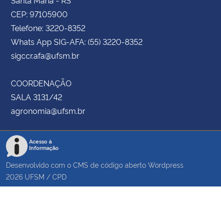
CEP: 97105900
Telefone: 3220-8352
Whats App SIG-AFA: (55) 3220-8352
sigccr.afa@ufsm.br
COORDENAÇÃO
SALA 3131/42
agronomia@ufsm.br
Acesso à
Informação
Desenvolvido com o CMS de código aberto
Wordpress
2026
UFSM
/
CPD