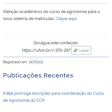
Ministério da Cidadania
Atenção acadêmicos do curso de agronomia para o
Ministério da Saúde
novo sistema de matrículas.
Clique aqui
.
Ministério de Minas e Energia
Divulgue este conteúdo:
Ministério da Ciência, Tecnologia, Inovações e Comunicações
https://ufsm.br/r-379-297
Copiar
para área de trans
Ministério do Meio Ambiente
Registrado em
NOTÍCIAS
Ministério do Turismo
Publicações Recentes
Ministério do Desenvolvimento Regional
Edital prorroga inscrições para coordenação do Curso
Controladoria-Geral da União
de Agronomia do CCR
Ministério da Mulher, da Família e dos Direitos Humanos