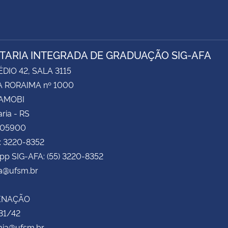
TARIA INTEGRADA DE GRADUAÇÃO SIG-AFA
ÉDIO 42, SALA 3115
 RORAIMA nº 1000
CAMOBI
ria - RS
105900
: 3220-8352
pp SIG-AFA: (55) 3220-8352
fa@ufsm.br
ENAÇÃO
31/42
ia@ufsm.br