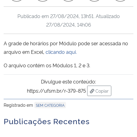
Ministério da Cidadania
Publicado em
27/08/2024, 13h51
. Atualizado
Ministério da Saúde
27/08/2024, 14h06
Ministério de Minas e Energia
A grade de horários por Módulo pode ser acessada no
arquivo em Excel,
clicando aqui.
Ministério da Ciência, Tecnologia, Inovações e Comunicações
O arquivo contém os Módulos 1, 2 e 3.
Ministério do Meio Ambiente
Divulgue este conteúdo:
Ministério do Turismo
https://ufsm.br/r-379-875
Copiar
para área de trans
Ministério do Desenvolvimento Regional
Registrado em
SEM CATEGORIA
Publicações Recentes
Controladoria-Geral da União
Ministério da Mulher, da Família e dos Direitos Humanos