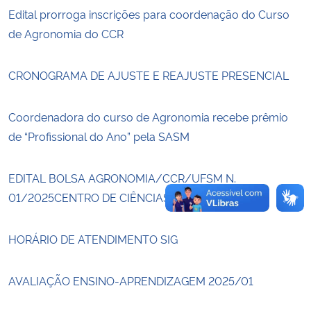
Edital prorroga inscrições para coordenação do Curso
de Agronomia do CCR
Secretaria-Geral
Secretaria de Governo
CRONOGRAMA DE AJUSTE E REAJUSTE PRESENCIAL
Gabinete de Segurança Institucional
Coordenadora do curso de Agronomia recebe prêmio
de “Profissional do Ano” pela SASM
Advocacia-Geral da União
EDITAL BOLSA AGRONOMIA/CCR/UFSM N.
Banco Central do Brasil
01/2025CENTRO DE CIÊNCIAS RURAIS
Planalto
HORÁRIO DE ATENDIMENTO SIG
AVALIAÇÃO ENSINO-APRENDIZAGEM 2025/01