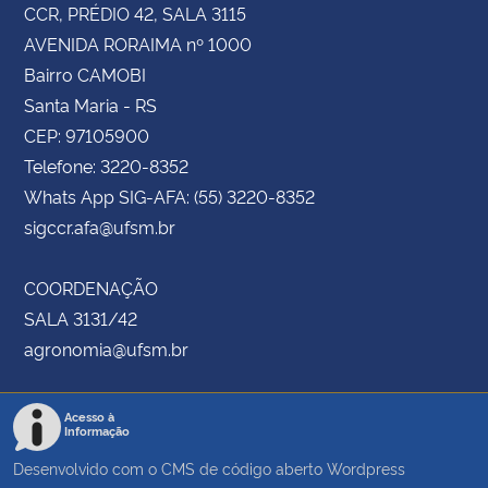
CCR, PRÉDIO 42, SALA 3115
AVENIDA RORAIMA nº 1000
Bairro CAMOBI
Santa Maria - RS
CEP: 97105900
Telefone: 3220-8352
Whats App SIG-AFA: (55) 3220-8352
sigccr.afa@ufsm.br
COORDENAÇÃO
SALA 3131/42
agronomia@ufsm.br
Acesso à
Informação
Desenvolvido com o CMS de código aberto
Wordpress