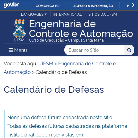
COMUNICA BR
ACESSO À INFORMAÇÃO
PARTI
Casa Civil
LANGUAGES
INTERNATIONAL
SÍTIOS DA UFSM
IR
Engenharia de
PARA
Controle e Automação
Ministério da Justiça e Segurança Pública
O
Curso de Graduação – Campus Santa Maria
CONTEÚDO
Ministério da Defesa
Buscar no no Sítio
Busca
Busca:
Menu Principal do Sítio
Menu
Busc
Ministério das Relações Exteriores
Você está aqui:
UFSM
>
Engenharia de Controle e
Automação
>
Calendário de Defesas
Ministério da Economia
Calendário de Defesas
Início do conteúdo
Ministério da Infraestrutura
Ministério da Agricultura, Pecuária e Abastecimento
Nenhuma defesa futura cadastrada neste sítio.
Todas as defesas futuras cadastradas na plataforma
Ministério da Educação
institucional podem ser vistas em