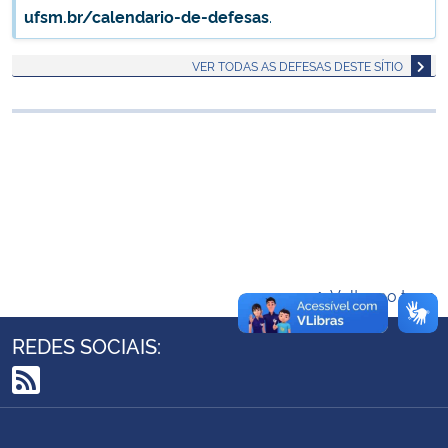
ufsm.br/calendario-de-defesas
.
Ministério da Cidadania
VER TODAS AS DEFESAS DESTE SÍTIO
Ministério da Saúde
Ministério de Minas e Energia
Ministério da Ciência, Tecnologia, Inovações e Comunicações
Ministério do Meio Ambiente
Ministério do Turismo
Voltar ao topo
Ministério do Desenvolvimento Regional
REDES SOCIAIS:
Controladoria-Geral da União
RSS
Ministério da Mulher, da Família e dos Direitos Humanos