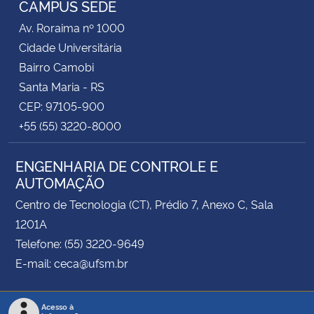
CAMPUS SEDE
Av. Roraima nº 1000
Secretaria-Geral
Cidade Universitária
Bairro Camobi
Secretaria de Governo
Santa Maria - RS
CEP: 97105-900
Gabinete de Segurança Institucional
+55 (55) 3220-8000
Advocacia-Geral da União
ENGENHARIA DE CONTROLE E
AUTOMAÇÃO
Banco Central do Brasil
Centro de Tecnologia (CT), Prédio 7, Anexo C, Sala
Planalto
1201A
Telefone: (55) 3220-9649
E-mail: ceca@ufsm.br
Acesso à