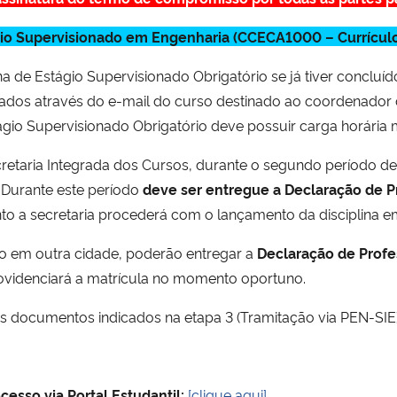
ágio Supervisionado em Engenharia (CCECA1000 – Currículo
a de Estágio Supervisionado Obrigatório se já tiver concluíd
citados através do e-mail do curso destinado ao coordenador
tágio Supervisionado Obrigatório deve possuir carga horári
retaria Integrada dos Cursos, durante o segundo período de 
. Durante este período
deve ser entregue a Declaração de Pr
 a secretaria procederá com o lançamento da disciplina em
io em outra cidade, poderão entregar a
Declaração de Profe
rovidenciará a matrícula no momento oportuno.
os documentos indicados na etapa 3 (Tramitação via PEN-SIE)
cesso via Portal Estudantil:
[clique aqui]