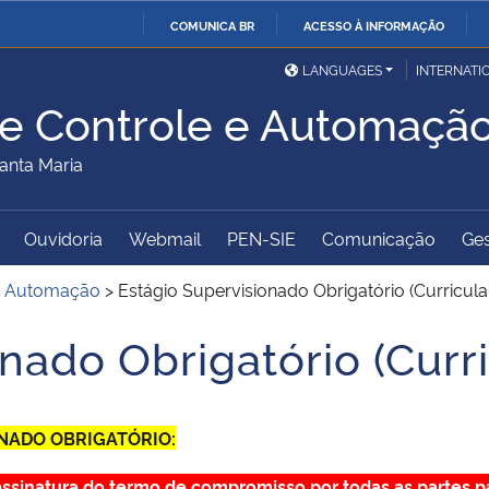
COMUNICA BR
ACESSO À INFORMAÇÃO
Ministério da Defesa
Ministério das Relações
Mini
IR
LANGUAGES
INTERNATI
Exteriores
PARA
e Controle e Automaçã
O
Ministério da Cidadania
Ministério da Saúde
Mini
CONTEÚDO
anta Maria
Ouvidoria
Webmail
PEN-SIE
Comunicação
Ges
Ministério do
Controladoria-Geral da
Mini
Desenvolvimento Regional
União
Famí
 e Automação
>
Estágio Supervisionado Obrigatório (Curricula
Hum
nado Obrigatório (Curri
Advocacia-Geral da União
Banco Central do Brasil
Plan
ONADO OBRIGATÓRIO:
 assinatura do termo de compromisso por todas as partes 