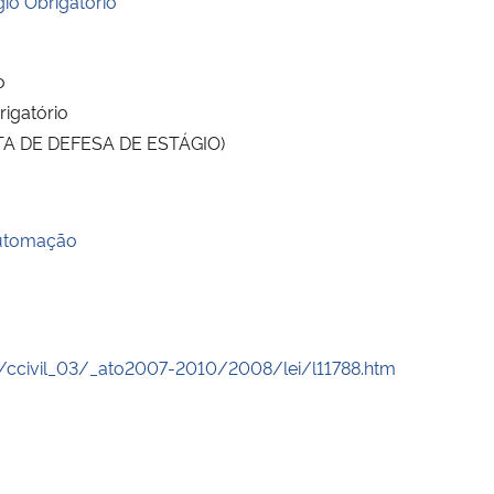
io Obrigatório
o
rigatório
(ATA DE DEFESA DE ESTÁGIO)
Automação
r/ccivil_03/_ato2007-2010/2008/lei/l11788.htm