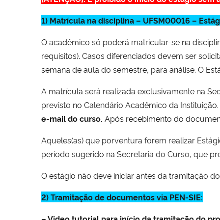
1) Matrícula na disciplina – UFSM00016 – Est
O acadêmico só poderá matricular-se na disciplin
requisitos). Casos diferenciados devem ser soli
semana de aula do semestre, para análise. O Es
A matrícula será realizada exclusivamente na Sec
previsto no Calendário Acadêmico da Instituição
e-mail do curso.
Após recebimento do documento
Aqueles(as) que porventura forem realizar Estág
período sugerido na Secretaria do Curso, que p
O estágio não deve iniciar antes da tramitação d
2) Tramitação de documentos via PEN-SIE:
– Video tutorial para início da tramitação do pro