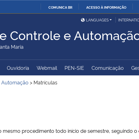
COMUNICA BR
ACESSO À INFORMAÇÃO
Ministério da Defesa
Ministério das Relações
Mini
IR
LANGUAGES
INTERNATI
Exteriores
PARA
e Controle e Automaçã
O
Ministério da Cidadania
Ministério da Saúde
Mini
CONTEÚDO
anta Maria
Ouvidoria
Webmail
PEN-SIE
Comunicação
Ges
Ministério do
Controladoria-Geral da
Mini
Desenvolvimento Regional
União
Famí
 e Automação
>
Matrículas
Hum
Advocacia-Geral da União
Banco Central do Brasil
Plan
o mesmo procedimento todo início de semestre, seguindo o c