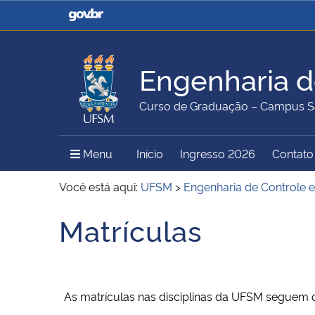
Casa Civil
Ministério da Justiça e
Segurança Pública
Engenharia d
Ministério da Agricultura,
Ministério da Educação
Curso de Graduação – Campus S
Pecuária e Abastecimento
Menu Principal do Sítio
Menu
Início
Ingresso 2026
Contato
Ministério do Meio Ambiente
Ministério do Turismo
Você está aqui:
UFSM
>
Engenharia de Controle
Matrículas
Início do conteúdo
Secretaria de Governo
Gabinete de Segurança
Institucional
As matrículas nas disciplinas da UFSM seguem 