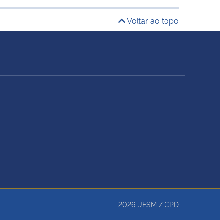
Voltar ao topo
2026
UFSM
/
CPD