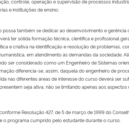
ão, controle, operação e supervisão de processos industria
as e instituições de ensino;
do possa também se dedicar ao desenvolvimento e gerência 
erá ter sólida formação técnica, científica e profissional ge
tica e criativa na identificação e resolução de problemas, c
a e humanística, em atendimento às demandas da sociedade. 
endo ser considerado como um Engenheiro de Sistemas orie
ção diferencia-se, assim, daquela do engenheiro de process
irida nas diferentes áreas de interesse do curso deverá ser s
resentem seja ativa, não se limitando apenas aos aspectos 
o, conforme Resolução 427, de 5 de março de 1999 do Conselh
e o programa cumprido pelo estudante durante o curso.