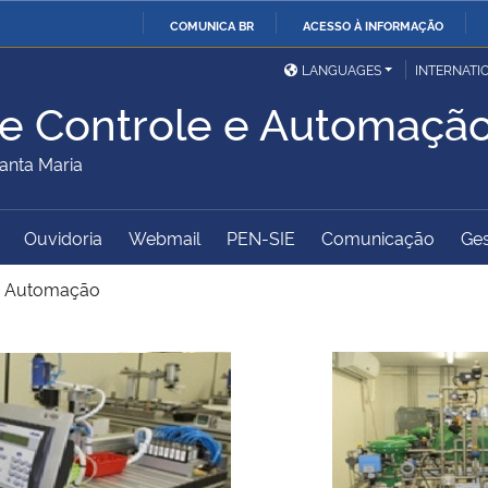
COMUNICA BR
ACESSO À INFORMAÇÃO
Ministério da Defesa
Ministério das Relações
Mini
IR
LANGUAGES
INTERNATI
Exteriores
PARA
e Controle e Automaçã
O
Ministério da Cidadania
Ministério da Saúde
Mini
CONTEÚDO
anta Maria
Ouvidoria
Webmail
PEN-SIE
Comunicação
Ges
Ministério do
Controladoria-Geral da
Mini
Desenvolvimento Regional
União
Famí
 e Automação
Hum
Advocacia-Geral da União
Banco Central do Brasil
Plan