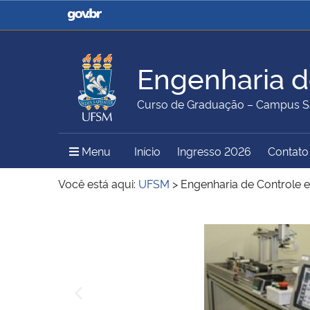
Casa Civil
Ministério da Justiça e
Segurança Pública
Engenharia d
Ministério da Agricultura,
Ministério da Educação
Curso de Graduação – Campus S
Pecuária e Abastecimento
Menu Principal do Sítio
Menu
Início
Ingresso 2026
Contato
Ministério do Meio Ambiente
Ministério do Turismo
Você está aqui:
UFSM
>
Engenharia de Controle
Início do conteúdo
Secretaria de Governo
Gabinete de Segurança
Institucional