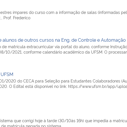
estres ímpares do curso com a informação de salas (informadas pel
, Prof. Frederico
de alunos de outros cursos na Eng. de Controle e Automação
 de matrícula extracurricular via portal do aluno, conforme Instr
 a 08/10/2021, conforme calendário acadêmico da UFSM. O processa
A UFSM
 01/2020 do CECA para Seleção para Estudantes Colaboradores (Auxi
0. O Edital está disponível no link: https://www.ufsm.br/app/upl
tema que corrigi hoje à tarde (30/10às 16h) que impedia a matrícula s
 de matrícula negada no sistema…