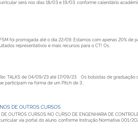
urricular será nos dias 18/03 e 19/03, conforme calendário acadê
FSM foi prorrogada até o dia 22/09. Estamos com apenas 20% de par
ltados representativos e mais recursos para o CT! Os…
Tec TALKS de 04/09/23 até 17/09/23. Os bolsistas de graduação de
ue participam na forma de um Pitch de 3…
UNOS DE OUTROS CURSOS
DE OUTROS CURSOS NO CURSO DE ENGENHARIA DE CONTROLE E A
curricular via portal do aluno, conforme Instrução Normativa 001/