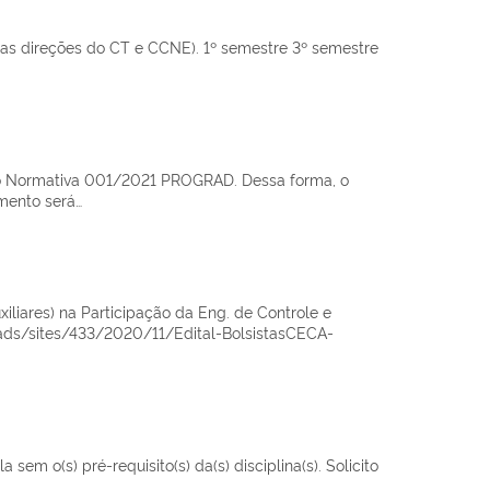
as direções do CT e CCNE). 1º semestre 3º semestre
ução Normativa 001/2021 PROGRAD. Dessa forma, o
mento será…
liares) na Participação da Eng. de Controle e
oads/sites/433/2020/11/Edital-BolsistasCECA-
em o(s) pré-requisito(s) da(s) disciplina(s). Solicito