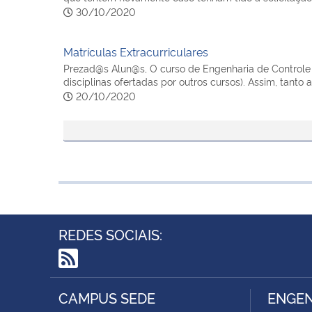
30/10/2020
Matrículas Extracurriculares
Prezad@s Alun@s, O curso de Engenharia de Controle
disciplinas ofertadas por outros cursos). Assim, tant
20/10/2020
REDES SOCIAIS:
RSS
CAMPUS SEDE
ENGEN