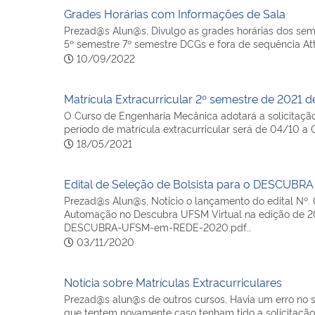
Grades Horárias com Informações de Sala
Prezad@s Alun@s, Divulgo as grades horárias dos sem
5º semestre 7º semestre DCGs e fora de sequência Att.
10/09/2022
Matrícula Extracurricular 2º semestre de 2021 
O Curso de Engenharia Mecânica adotará a solicitação
período de matrícula extracurricular será de 04/10
18/05/2021
Edital de Seleção de Bolsista para o DESCUBR
Prezad@s Alun@s, Noticio o lançamento do edital Nº.
Automação no Descubra UFSM Virtual na edição de 202
DESCUBRA-UFSM-em-REDE-2020.pdf…
03/11/2020
Notícia sobre Matrículas Extracurriculares
Prezad@s alun@s de outros cursos, Havia um erro no sis
que tentem novamente caso tenham tido a solicitação