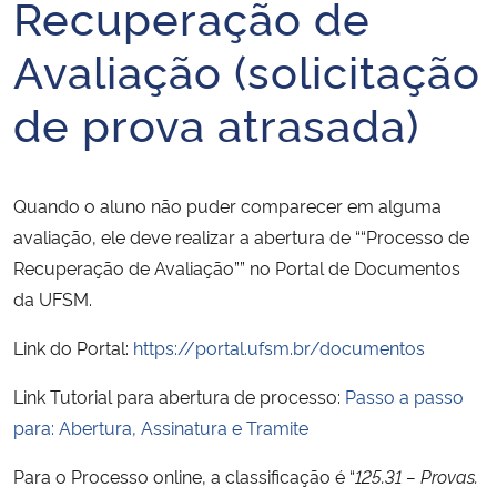
Recuperação de
Ministério da Cidadania
Avaliação (solicitação
Ministério da Saúde
de prova atrasada)
Ministério de Minas e Energia
Ministério da Ciência, Tecnologia, Inovações e Comunicações
Quando o aluno não puder comparecer em alguma
avaliação, ele deve realizar a abertura de ““Processo de
Ministério do Meio Ambiente
Recuperação de Avaliação”” no Portal de Documentos
da UFSM.
Ministério do Turismo
Link do Portal:
https://portal.ufsm.br/documentos
Ministério do Desenvolvimento Regional
Link Tutorial para abertura de processo:
Passo a passo
para: Abertura, Assinatura e Tramite
Controladoria-Geral da União
Para o Processo online, a classificação é “
125.31 – Provas.
Ministério da Mulher, da Família e dos Direitos Humanos