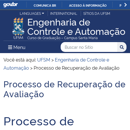
COMUNICA BR
ACESSO À INFORMAÇÃO
PARTI
Casa Civil
LANGUAGES
INTERNATIONAL
SÍTIOS DA UFSM
IR
Engenharia de
PARA
Controle e Automação
Ministério da Justiça e Segurança Pública
O
Curso de Graduação – Campus Santa Maria
CONTEÚDO
Ministério da Defesa
Buscar no no Sítio
Busca
Busca:
Menu Principal do Sítio
Menu
Busc
Ministério das Relações Exteriores
Você está aqui:
UFSM
>
Engenharia de Controle e
Automação
>
Processo de Recuperação de Avaliação
Ministério da Economia
Processo de Recuperação de
Início do conteúdo
Ministério da Infraestrutura
Avaliação
Ministério da Agricultura, Pecuária e Abastecimento
Processo de
Ministério da Educação