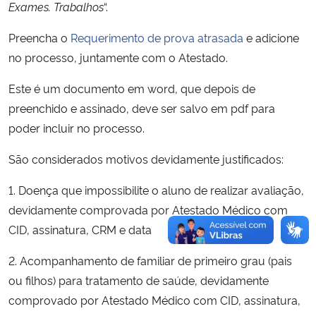
Exames. Trabalhos
“.
Secretaria-Geral
Preencha o
Requerimento de prova atrasada
e adicione
no processo, juntamente com o Atestado.
Secretaria de Governo
Este é um documento em word, que depois de
preenchido e assinado, deve ser salvo em pdf para
Gabinete de Segurança Institucional
poder incluir no processo.
Advocacia-Geral da União
São considerados motivos devidamente justificados:
Banco Central do Brasil
1. Doença que impossibilite o aluno de realizar avaliação,
devidamente comprovada por Atestado Médico com
Planalto
CID, assinatura, CRM e data
2. Acompanhamento de familiar de primeiro grau (pais
ou filhos) para tratamento de saúde, devidamente
comprovado por Atestado Médico com CID, assinatura,