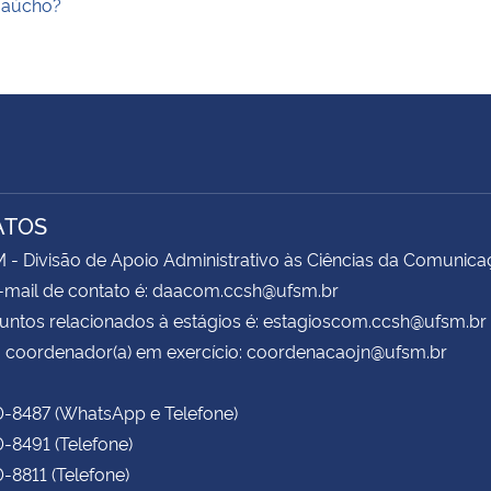
aúcho?
ATOS
 Divisão de Apoio Administrativo às Ciências da Comunica
-mail de contato é: daacom.ccsh@ufsm.br
untos relacionados à estágios é: estagioscom.ccsh@ufsm.br
 coordenador(a) em exercício: coordenacaojn@ufsm.br
0-8487 (WhatsApp e Telefone)
0-8491 (Telefone)
0-8811 (Telefone)