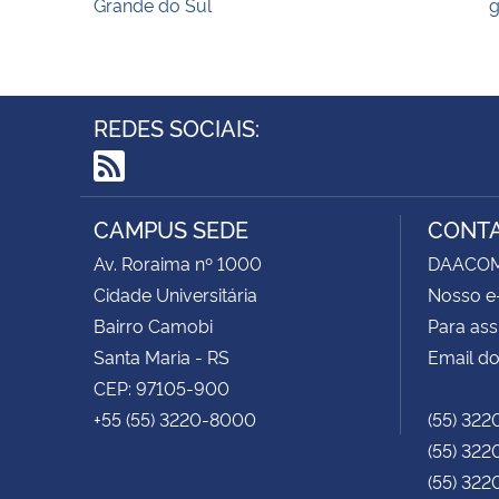
Grande do Sul
g
REDES SOCIAIS:
RSS
CAMPUS SEDE
CONT
Av. Roraima nº 1000
DAACOM -
Cidade Universitária
Nosso e
Bairro Camobi
Para ass
Santa Maria - RS
Email do
CEP: 97105-900
+55 (55) 3220-8000
(55) 322
(55) 322
(55) 322