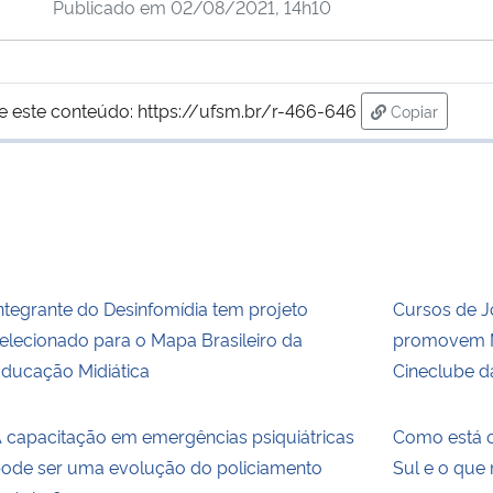
Publicado em
02/08/2021, 14h10
e este conteúdo:
https://ufsm.br/r-466-646
Copiar
para área de
ntegrante do Desinfomídia tem projeto
Cursos de 
elecionado para o Mapa Brasileiro da
promovem M
ducação Midiática
Cineclube d
 capacitação em emergências psiquiátricas
Como está o
ode ser uma evolução do policiamento
Sul e o que