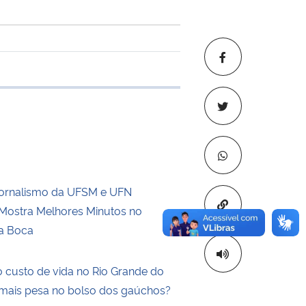
 transferência
Jornalismo da UFSM e UFN
Copiar para áre
ostra Melhores Minutos no
a Boca
 custo de vida no Rio Grande do
 mais pesa no bolso dos gaúchos?