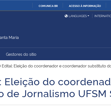
COMUNICA BR
ACESSO À INFORMAÇÃO
Ministério da Defesa
Ministério das Relações
Mini
IR
LANGUAGES
INTERNATI
Exteriores
PARA
O
Ministério da Cidadania
Ministério da Saúde
Mini
CONTEÚDO
anta Maria
Gestores do sítio
Ministério do
Controladoria-Geral da
Mini
Desenvolvimento Regional
União
Famí
dital: Eleição do coordenador e coordenador substituto d
Hum
 Eleição do coordenad
Advocacia-Geral da União
Banco Central do Brasil
Plan
so de Jornalismo UFSM 